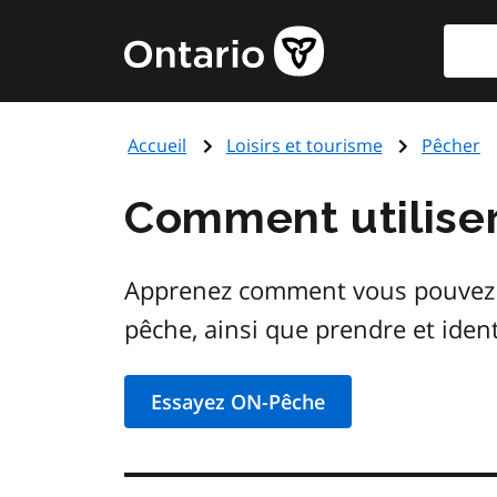
Aller
Reche
Page
au
d'accueil
contenu
du
principal
gouvernement
Accueil
Loisirs et tourisme
Pêcher
de
l'Ontario
Comment utilise
Apprenez comment vous pouvez fa
pêche, ainsi que prendre et ident
Essayez ON-Pêche