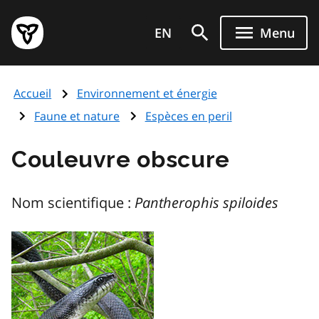
Aller
Page
au
EN
Menu
d'accueil
contenu
du
principal
gouvernement
Accueil
Environnement et énergie
de
l'Ontario
Faune et nature
Espèces en peril
Couleuvre obscure
Nom scientifique :
Pantherophis spiloides