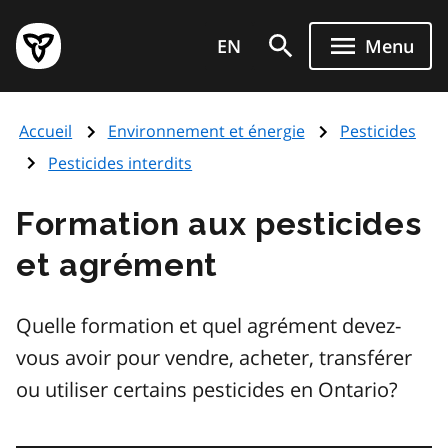
Aller
Page
au
EN
Menu
d'accueil
contenu
du
principal
gouvernement
Accueil
Environnement et énergie
Pesticides
de
l'Ontario
Pesticides interdits
Formation aux pesticides
et agrément
Quelle formation et quel agrément devez-
vous avoir pour vendre, acheter, transférer
ou utiliser certains pesticides en Ontario?