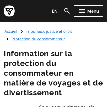
Aller
Page
au
EN
Menu
d'accueil
contenu
du
principal
gouvernement
Accueil
Tribunaux, justice et droit
de
l'Ontario
Protection du consommateur
Information sur la
protection du
consommateur en
matière de voyages et de
divertissement