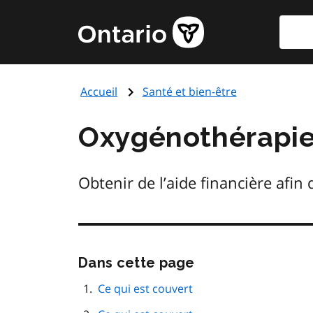
Aller
Reche
Page
au
d'accueil
contenu
du
principal
gouvernement
Accueil
Santé et bien-être
de
l'Ontario
Oxygénothérapie
Obtenir de l’aide financière afin
Passer
Dans cette page
cette
navigation
Ce qui est couvert
de