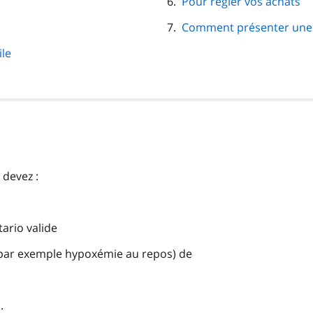
Pour régler vos achats
Comment présenter une
le
 devez :
tario valide
é (par exemple hypoxémie au repos) de
.