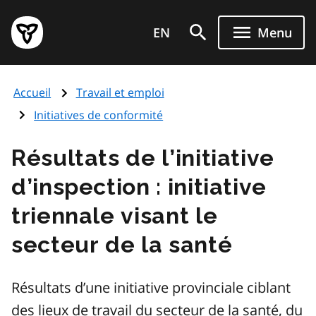
Aller
Page
au
EN
Menu
d'accueil
contenu
du
principal
gouvernement
Accueil
Travail et emploi
de
l'Ontario
Initiatives de conformité
Résultats de l’initiative
d’inspection : initiative
triennale visant le
secteur de la santé
Résultats d’une initiative provinciale ciblant
des lieux de travail du secteur de la santé, du