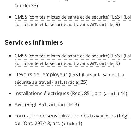
33)
CMSS
(
LSST
,
art.
9)
Services infirmiers
CMSS
(
LSST
,
art.
9)
Devoirs de l’employeur (
LSST
,
art.
25)
Installations électriques (Règl. 851,
art.
44)
Avis (Règl. 851,
art.
3)
Formation de sensibilisation des travailleurs (Règl.
de l’Ont. 297/13,
art.
1)