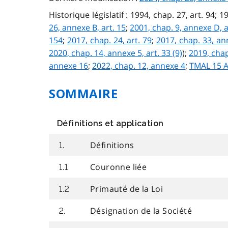
Historique législatif : 1994, chap. 27, art. 94; 
26, annexe B, art. 15
;
2001, chap. 9, annexe D, a
154
;
2017, chap. 24, art. 79
;
2017, chap. 33, ann
2020, chap. 14, annexe 5, art. 33 (9)
);
2019, chap
annexe 16
;
2022, chap. 12, annexe 4
;
TMAL 15 A
SOMMAIRE
Définitions et application
Définitions
1.
Couronne liée
1.1
Primauté de la Loi
1.2
Désignation de la Société
2.