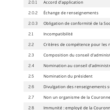
Accord d’application
2.0.1
Échange de renseignements
2.0.2
Obligation de conformité de la So
2.0.3
Incompatibilité
2.1
Critères de compétence pour les 
2.2
Composition du conseil d’adminis
2.3
Nomination au conseil d’administr
2.4
Nomination du président
2.5
Divulgation des renseignements s
2.6
Non un organisme de la Couronn
2.7
Immunité : employé de la Couron
2.8