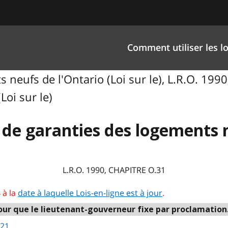
Comment utiliser les lo
neufs de l'Ontario (Loi sur le), L.R.O. 199
Loi sur le)
 de garanties des logements 
L.R.O. 1990, CHAPITRE O.31
 à la
date à laquelle Lois-en-ligne est à jour
.
ur que le lieutenant-gouverneur fixe par proclamation. (V
 21
.