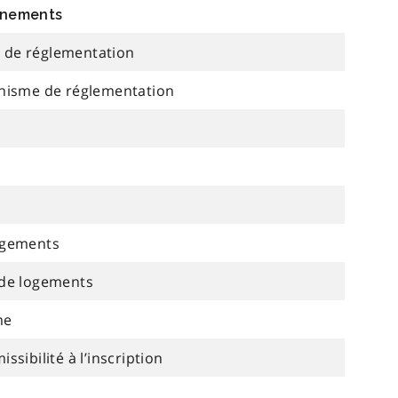
gnements
 de réglementation
anisme de réglementation
ogements
 de logements
me
sibilité à l’inscription