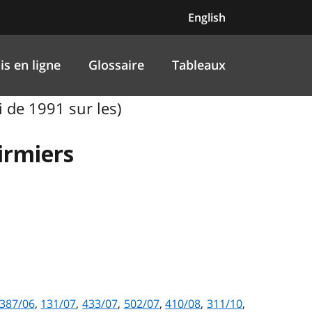
English
is en ligne
Glossaire
Tableaux
i de 1991 sur les)
firmiers
387/06
,
131/07
,
433/07
,
502/07
,
410/08
,
311/10
,