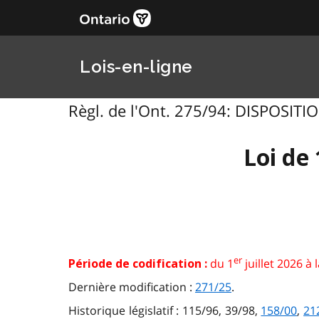
Lois-en-ligne
Règl. de l'Ont. 275/94: DISPOSITIO
Loi de 
er
du 1
juillet 2026 à 
Période de codification :
Dernière modification :
271/25
.
Historique législatif : 115/96, 39/98,
158/00
,
21