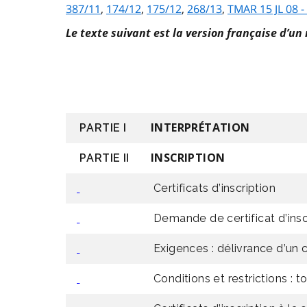
387/11
,
174/12
,
175/12
,
268/13
,
TMAR 15 JL 08 -
Le texte suivant est la version française d’un
PARTIE I
INTERPRÉTATION
PARTIE II
INSCRIPTION
Certificats d’inscription
Demande de certificat d’insc
Exigences : délivrance d’un c
Conditions et restrictions : to