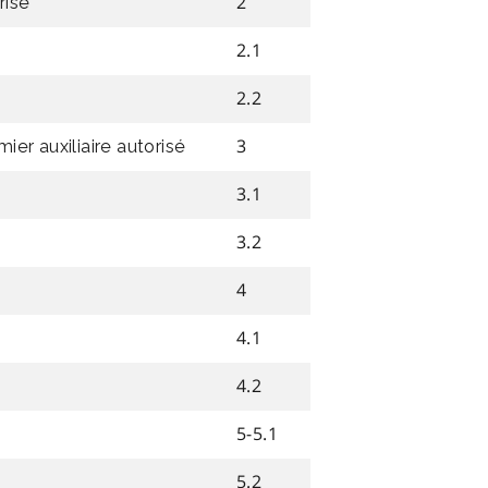
2
risé
2.1
2.2
3
mier auxiliaire autorisé
3.1
3.2
4
4.1
4.2
5-5.1
5.2