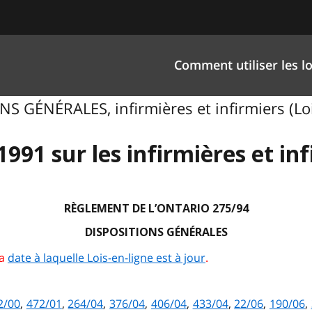
Comment utiliser les lo
NS GÉNÉRALES, infirmières et infirmiers (Lo
1991 sur les infirmières et in
RÈGLEMENT DE L’ONTARIO 275/94
DISPOSITIONS GÉNÉRALES
la
date à laquelle Lois-en-ligne est à jour
.
2/00
,
472/01
,
264/04
,
376/04
,
406/04
,
433/04
,
22/06
,
190/06
,