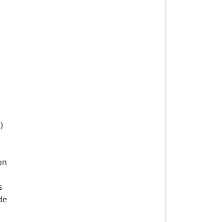
)
on
s
de