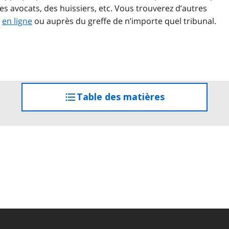
es avocats, des huissiers, etc. Vous trouverez d’autres
s
en ligne
ou auprès du greffe de n’importe quel tribunal.
Table des matières
accéder
à
la
table
des
matières