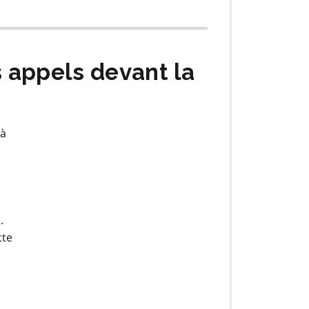
s appels devant la
 à
.
tte