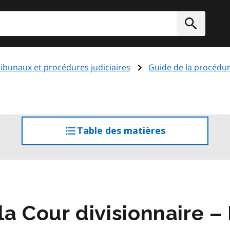
rcher
Soumett
ribunaux et procédures judiciaires
Guide de la procédur
Table des matières
accéder
à
la
table
des
matières
a Cour divisionnaire –