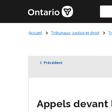
Aller
Reche
Page
au
d'accueil
contenu
du
principal
gouvernement
Accueil
Tribunaux, justice et droit
T
de
l'Ontario
Précédent
Appels devant l