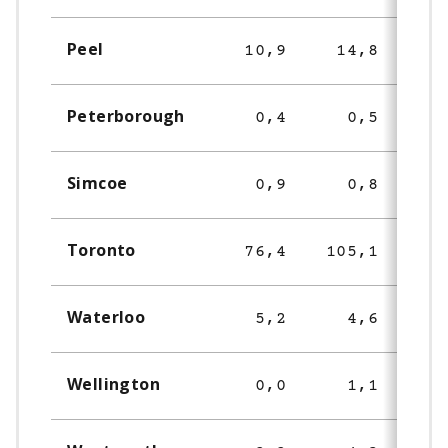
Peel
10,9
14,8
1
Peterborough
0,4
0,5
Simcoe
0,9
0,8
Toronto
76,4
105,1
8
Waterloo
5,2
4,6
Wellington
0,0
1,1