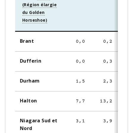
t
e
1
Brant
0,0
0,2
Dufferin
0,0
0,3
Durham
1,5
2,3
Halton
7,7
13,2
Niagara Sud et
3,1
3,9
Nord