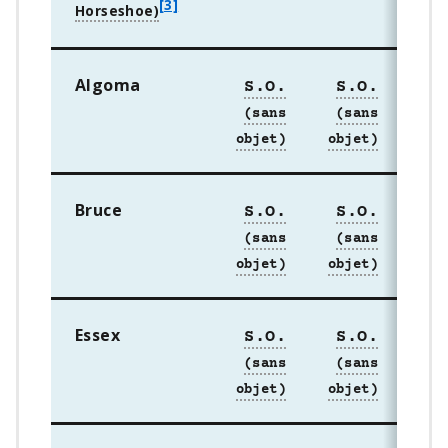
f
[3]
o
o
Algoma
t
S.O.
S.O.
S
n
o
t
e
Bruce
S.O.
S.O.
S
3
Essex
S.O.
S.O.
S