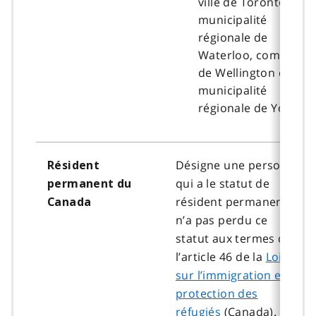
ville de Toronto,
municipalité
régionale de
Waterloo, comté
de Wellington et
municipalité
régionale de York
Désigne une personne
Résident
qui a le statut de
permanent du
résident permanent et
Canada
n’a pas perdu ce
statut aux termes de
l’article 46 de la
Loi
sur l’immigration et la
protection des
réfugiés
(Canada).