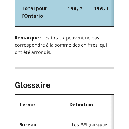
o
Total pour
t
156,7
196,1
17
l’Ontario
n
o
t
Les totaux peuvent ne pas
Remarque :
e
correspondre à la somme des chiffres, qui
2
ont été arrondis.
Glossaire
Terme
Définition
Les
BEI
Bureau