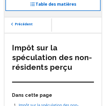
Table des matières
accéder
à
la
table
Précédent
des
matières
Impôt sur la
spéculation des non-
résidents perçu
Dans cette page
Passer
cette
navigation
Impôt sur la spéculation des non-