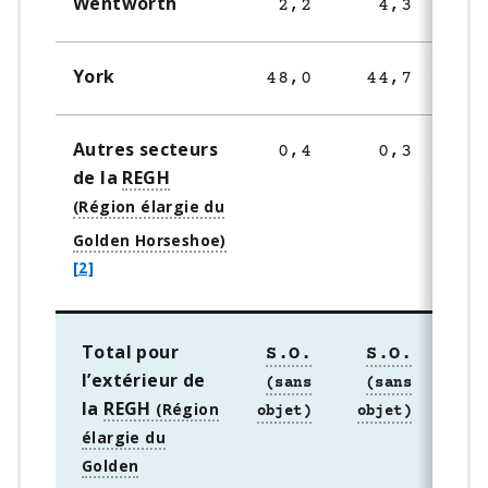
Wentworth
2,2
4,3
York
48,0
44,7
4
Autres secteurs
0,4
0,3
de la
REGH
f
o
[2]
o
t
n
Total pour
S.O.
S.O.
S
o
l’extérieur de
t
la
REGH
e
2