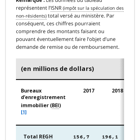
Remarque :
représentent l’
ISNR
total versé au ministère. Par
conséquent, ces chiffres pourraient
comprendre des montants faisant ou
pouvant éventuellement faire l’objet d’une
demande de remise ou de remboursement.
(en millions de dollars)
Bureaux
2017
2018
d’enregistrement
f
immobilier (
BEI
)
o
[1]
o
t
n
Total
REGH
o
156,7
196,1
17