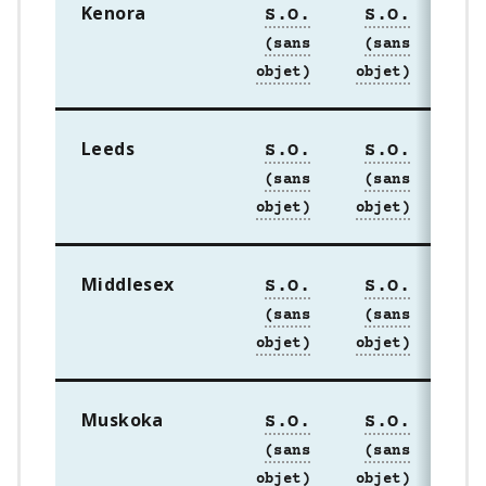
Kenora
S.O.
S.O.
S
Leeds
S.O.
S.O.
S
Middlesex
S.O.
S.O.
S
Muskoka
S.O.
S.O.
S