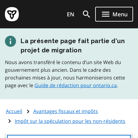
Aller
Page
au
EN
Menu
d'accueil
contenu
du
principal
gouvernement
La présente page fait partie d’un
de
l'Ontario
projet de migration
Nous avons transféré le contenu d’un site Web du
gouvernement plus ancien. Dans le cadre des
prochaines mises à jour, nous harmoniserons cette
page avec le
Guide de rédaction pour ontario.ca
.
Accueil
Avantages fiscaux et impôts
Impôt sur la spéculation pour les non-résidents