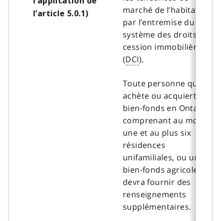
l’application de
marché de l’habitation
l’article 5.0.1)
par l’entremise du
système des droits de
cession immobilière
(
DCI
).
Toute personne qui
achète ou acquiert un
bien‑fonds en Ontario
comprenant au moins
une et au plus six
résidences
unifamiliales, ou un
bien-fonds agricole,
devra fournir des
renseignements
supplémentaires.