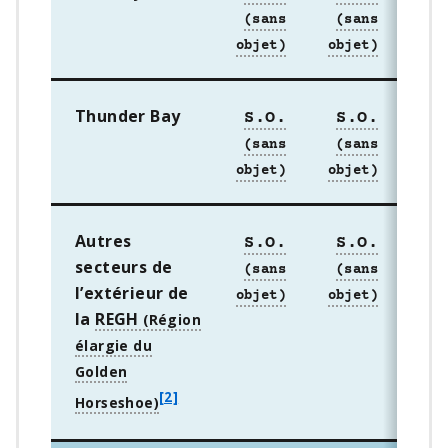
Thunder Bay
S.O.
S.O.
S
Autres
S.O.
S.O.
S
secteurs de
l’extérieur de
la
REGH
f
[2]
o