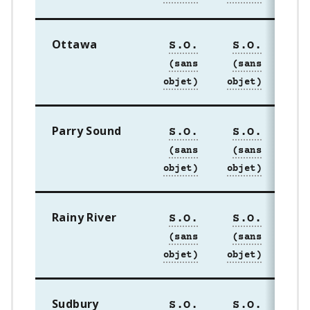
Ottawa
S.O.
S.O.
S
Parry Sound
S.O.
S.O.
S
Rainy River
S.O.
S.O.
S
Sudbury
S.O.
S.O.
S