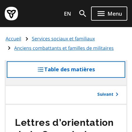
Aller
Page
au
EN
Menu
d'accueil
contenu
du
principal
gouvernement
Accueil
Services sociaux et familiaux
de
l'Ontario
Anciens combattants et familles de militaires
Table des matières
accéder
à
la
table
Suivant
des
matières
Lettres d’orientation