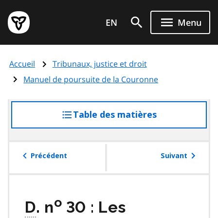
Aller
Page
au
EN
Menu
d'accueil
contenu
du
principal
gouvernement
Accueil
Tribunaux, justice et droit
de
l'Ontario
Manuel de poursuite de la Couronne
Table des matières
accéder
à
la
table
Précédent
Suivant
des
matières
o
D
. n
30 : Les