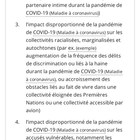
partenaire intime durant la pandémie de
COVID-19
covid
)
19
l’impact disproportionné de la pandémie
de
COVID-19
covid
sur les
collectivités racialisées, marginalisées et
19
autochtones (par
ex.
augmentation de la fréquence des délits
de discrimination ou liés à la haine
durant la pandémie de
COVID-19
covid
, ou accroissement des
obstacles liés au fait de vivre dans une
19
collectivité éloignée des Premières
Nations ou une collectivité accessible par
avion)
l’impact disproportionné de la pandémie
de
COVID-19
covid
sur les
accusés vulnérables, notamment les
19