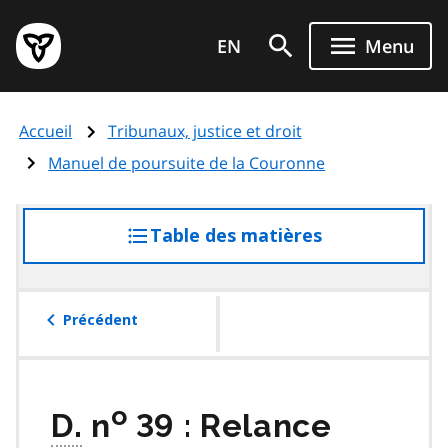
Aller
Page
au
EN
Menu
d'accueil
contenu
du
principal
gouvernement
Accueil
Tribunaux, justice et droit
de
l'Ontario
Manuel de poursuite de la Couronne
Table des matières
accéder
à
la
table
Précédent
des
matières
o
D.
n
39 : Relance