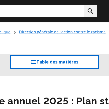
rcher
Soumett
blique
Direction générale de l’action contre le racisme
Table des matières
accéder
à
la
table
des
matières
e annuel 2025 : Plan s