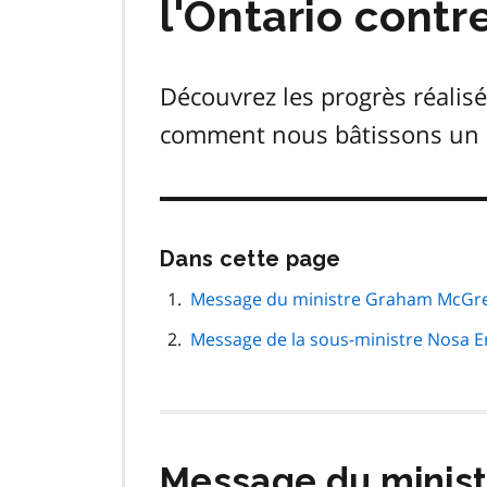
l'Ontario contr
Découvrez les progrès réalisé
comment nous bâtissons un On
Passer
Dans cette page
cette
navigation
Message du ministre Graham McGr
de
Message de la sous-ministre Nosa 
page
Message du minis