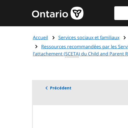
Aller
Reche
Page
au
d'accueil
contenu
du
principal
gouvernement
Accueil
Services sociaux et familiaux
de
l'Ontario
Ressources recommandées par les Service
l’attachement (
SCETA
) du
Child and Parent R
Précédent