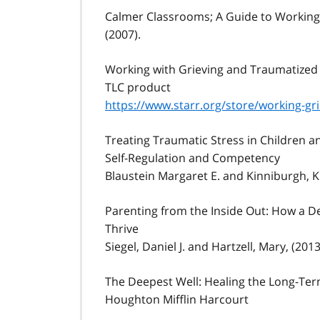
Calmer Classrooms; A Guide to Working 
(2007).
Working with Grieving and Traumatized 
TLC product
https://www.starr.org/store/working-gr
Treating Traumatic Stress in Children 
Self-Regulation and Competency
Blaustein Margaret E. and Kinniburgh, Kr
Parenting from the Inside Out: How a D
Thrive
Siegel, Daniel J. and Hartzell, Mary, (20
The Deepest Well: Healing the Long-Term
Houghton Mifflin Harcourt