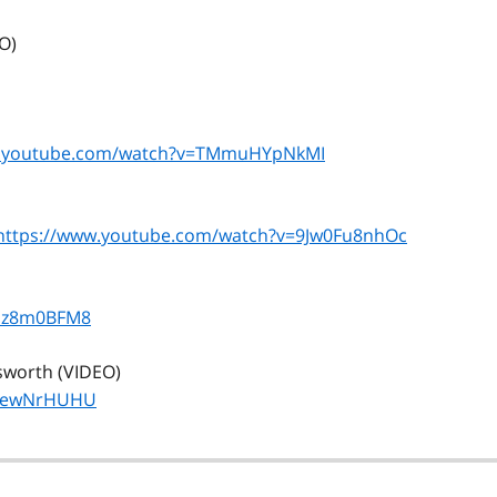
O)
w.youtube.com/watch?v=TMmuHYpNkMI
https://www.youtube.com/watch?v=9Jw0Fu8nhOc
wpz8m0BFM8
sworth (VIDEO)
TsewNrHUHU