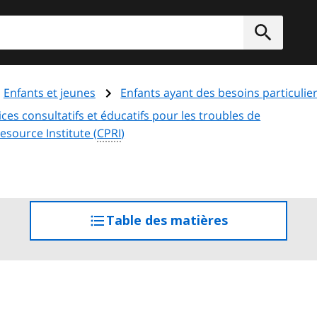
rcher
Soumett
Enfants et jeunes
Enfants ayant des besoins particulie
s consultatifs et éducatifs pour les troubles de
esource Institute (
CPRI
)
Table des matières
accéder
à
la
table
des