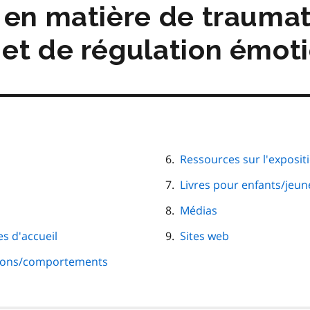
matières
 en matière de trauma
et de régulation émot
Ressources sur l'exposit
Livres pour enfants/jeun
Médias
es d'accueil
Sites web
tions/comportements