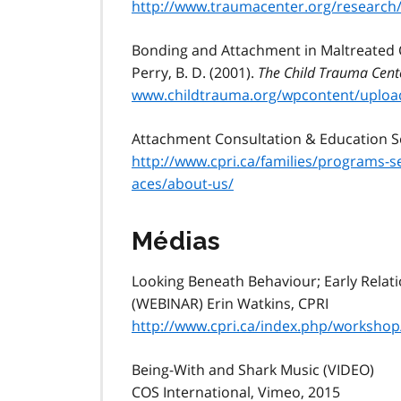
http://www.traumacenter.org/research
Bonding and Attachment in Maltreated 
Perry, B. D. (2001).
The Child Trauma Cente
www.childtrauma.org/wpcontent/uploa
Attachment Consultation & Education Se
http://www.cpri.ca/families/programs-s
aces/about-us/
Médias
Looking Beneath Behaviour; Early Relat
(WEBINAR) Erin Watkins, CPRI
http://www.cpri.ca/index.php/workshop
Being-With and Shark Music (VIDEO)
COS International, Vimeo, 2015