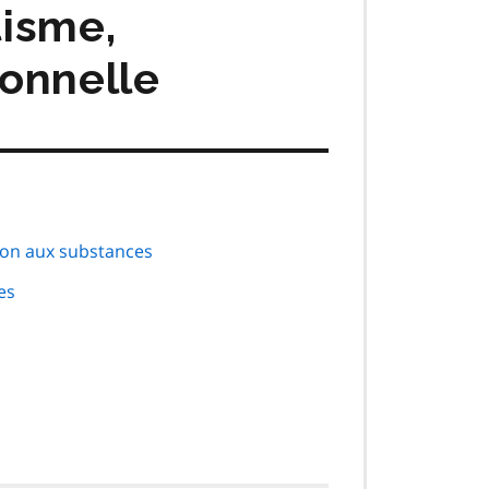
tisme,
ionnelle
ion aux substances
es