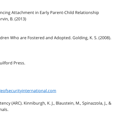
ancing Attachment in Early Parent-Child Relationship
rvin, B. (2013)
dren Who are Fostered and Adopted. Golding, K. S. (2008).
uilford Press.
leofsecurityinternational.com
y (ARC). Kinniburgh, K. J., Blaustein, M., Spinazzola, J., &
nals.