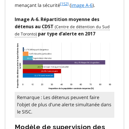
f
[152]
menaçant la sécurité
(
image A-6
).
o
o
Image A-6. Répartition moyenne des
t
détenus au
CDST
n
par type d’alerte en 2017
o
t
e
1
5
2
Remarque : Les détenus peuvent faire
l’objet de plus d’une alerte simultanée dans
le SISC.
Modèle de supervision des