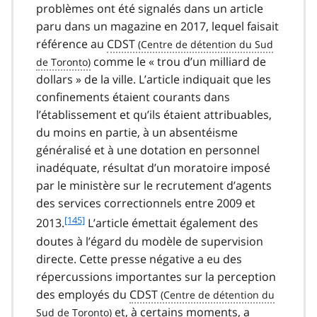
o
problèmes ont été signalés dans un article
o
paru dans un magazine en 2017, lequel faisait
t
référence au
CDST
n
comme le « trou d’un milliard de
o
t
dollars » de la ville. L’article indiquait que les
e
confinements étaient courants dans
1
l’établissement et qu’ils étaient attribuables,
4
du moins en partie, à un absentéisme
4
généralisé et à une dotation en personnel
inadéquate, résultat d’un moratoire imposé
par le ministère sur le recrutement d’agents
des services correctionnels entre 2009 et
f
[145]
2013.
L’article émettait également des
o
doutes à l’égard du modèle de supervision
o
directe. Cette presse négative a eu des
t
répercussions importantes sur la perception
n
des employés du
CDST
o
t
et, à certains moments, a