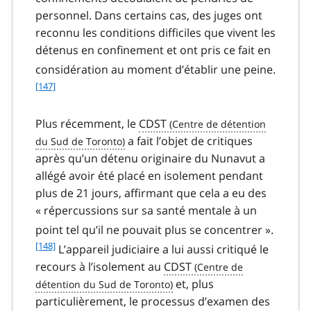
o
personnel. Dans certains cas, des juges ont
t
reconnu les conditions difficiles que vivent les
n
détenus en confinement et ont pris ce fait en
o
t
f
considération au moment d’établir une peine.
e
o
[147]
1
o
4
t
Plus récemment, le
CDST
6
n
o
a fait l’objet de critiques
t
après qu’un détenu originaire du Nunavut a
e
allégé avoir été placé en isolement pendant
1
plus de 21 jours, affirmant que cela a eu des
4
« répercussions sur sa santé mentale à un
7
f
point tel qu’il ne pouvait plus se concentrer ».
o
[148]
L’appareil judiciaire a lui aussi critiqué le
o
recours à l’isolement au
CDST
t
et, plus
n
o
particulièrement, le processus d’examen des