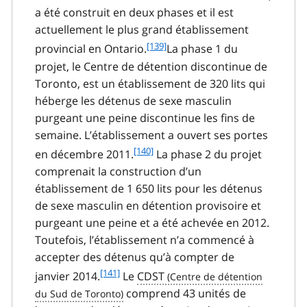
t
a été construit en deux phases et il est
e
actuellement le plus grand établissement
1
f
[139]
provincial en Ontario.
La phase 1 du
3
o
projet, le Centre de détention discontinue de
8
o
Toronto, est un établissement de 320 lits qui
t
héberge les détenus de sexe masculin
n
purgeant une peine discontinue les fins de
o
t
semaine. L’établissement a ouvert ses portes
e
f
[140]
en décembre 2011.
La phase 2 du projet
1
o
comprenait la construction d’un
3
o
établissement de 1 650 lits pour les détenus
9
t
de sexe masculin en détention provisoire et
n
purgeant une peine et a été achevée en 2012.
o
t
Toutefois, l’établissement n’a commencé à
e
accepter des détenus qu’à compter de
1
f
[141]
janvier 2014.
Le
CDST
4
o
comprend 43 unités de
0
o