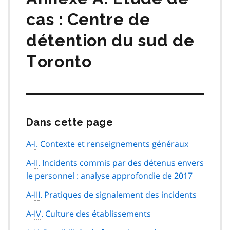
cas : Centre de
détention du sud de
Toronto
Dans cette page
Passer
cette
navigation
A-
I
. Contexte et renseignements généraux
de
A-
II
. Incidents commis par des détenus envers
page
le personnel : analyse approfondie de 2017
A-
III
. Pratiques de signalement des incidents
A-
IV
. Culture des établissements