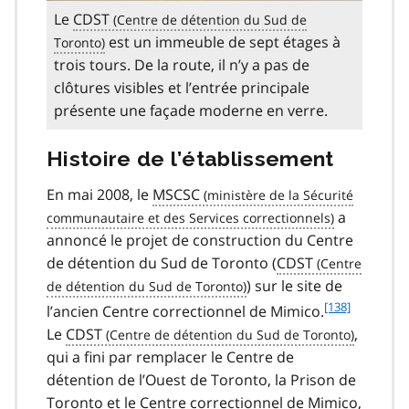
Le
CDST
est un immeuble de sept étages à
trois tours. De la route, il n’y a pas de
clôtures visibles et l’entrée principale
présente une façade moderne en verre.
Histoire de l’établissement
En mai 2008, le
MSCSC
a
annoncé le projet de construction du Centre
de détention du Sud de Toronto (
CDST
) sur le site de
f
[138]
l’ancien Centre correctionnel de Mimico.
o
Le
CDST
,
o
qui a fini par remplacer le Centre de
t
détention de l’Ouest de Toronto, la Prison de
n
Toronto et le Centre correctionnel de Mimico,
o