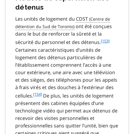
détenus
Les unités de logement du
CDST
ont été conçues
dans le but de renforcer la sûreté et la
f
[153]
sécurité du personnel et des détenus.
o
Certaines caractéristiques d’unités de
o
logement des détenus particulières de
t
l’établissement comprennent l’accès à une
n
cour extérieure, une aire avec une télévision
o
t
et des sièges, des téléphones pour les appels
e
à frais virés et des douches à l’extérieur des
1
f
[154]
cellules.
De plus, les unités de logement
5
o
présentent des cabines équipées d’une
3
o
technologie vidéo qui permet aux détenus de
t
recevoir des visites personnelles et
n
professionnelles sans quitter l’unité, bien que
o
t
certaines critiques aient suggéré que