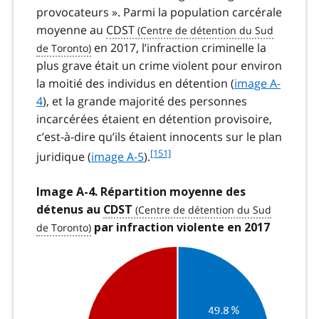
provocateurs ». Parmi la population carcérale
moyenne au
CDST
en 2017, l’infraction criminelle la
plus grave était un crime violent pour environ
la moitié des individus en détention (
image A-
4
), et la grande majorité des personnes
incarcérées étaient en détention provisoire,
c’est-à-dire qu’ils étaient innocents sur le plan
f
[151]
juridique (
image A-5
).
o
o
Image A-4. Répartition moyenne des
t
détenus au
CDST
n
par infraction violente en 2017
o
t
e
1
5
1