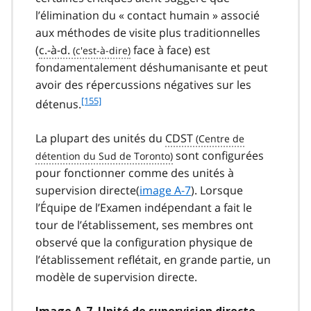
e
l’élimination du « contact humain » associé
1
aux méthodes de visite plus traditionnelles
5
(
c.-à-d.
face à face) est
4
fondamentalement déshumanisante et peut
avoir des répercussions négatives sur les
f
[155]
détenus.
o
o
La plupart des unités du
CDST
t
sont configurées
n
pour fonctionner comme des unités à
o
t
supervision directe(
image A-7
). Lorsque
e
l’Équipe de l’Examen indépendant a fait le
1
tour de l’établissement, ses membres ont
5
observé que la configuration physique de
5
l’établissement reflétait, en grande partie, un
modèle de supervision directe.