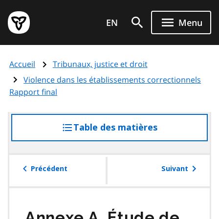
Aller
Page
au
EN
Menu
d'accueil
contenu
du
principal
gouvernement
Accueil
Tribunaux, justice et droit
de
l'Ontario
Violence dans les établissements correctionnels
Rapport final
Table des matières
accéder
à
la
table
Précédent
Suivant
des
matières
Annexe A. Étude de