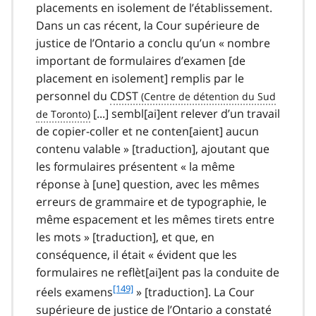
t
placements en isolement de l’établissement.
e
Dans un cas récent, la Cour supérieure de
1
justice de l’Ontario a conclu qu’un « nombre
4
important de formulaires d’examen [de
8
placement en isolement] remplis par le
personnel du
CDST
[...] sembl[ai]ent relever d’un travail
de copier-coller et ne conten[aient] aucun
contenu valable » [traduction], ajoutant que
les formulaires présentent « la même
réponse à [une] question, avec les mêmes
erreurs de grammaire et de typographie, le
même espacement et les mêmes tirets entre
les mots » [traduction], et que, en
conséquence, il était « évident que les
formulaires ne reflèt[ai]ent pas la conduite de
f
[149]
réels examens
» [traduction]. La Cour
o
supérieure de justice de l’Ontario a constaté