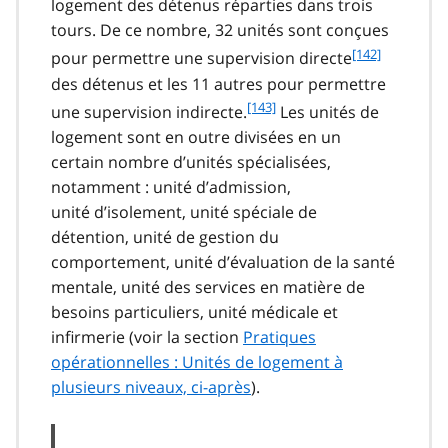
logement des détenus réparties dans trois
t
tours. De ce nombre, 32 unités sont conçues
n
f
[142]
o
pour permettre une supervision directe
o
t
des détenus et les 11 autres pour permettre
o
e
f
[143]
une supervision indirecte.
Les unités de
t
1
o
logement sont en outre divisées en un
n
4
o
o
certain nombre d’unités spécialisées,
1
t
t
notamment : unité d’admission,
n
e
unité d’isolement, unité spéciale de
o
1
t
détention, unité de gestion du
4
e
comportement, unité d’évaluation de la santé
2
1
mentale, unité des services en matière de
4
besoins particuliers, unité médicale et
3
infirmerie (voir la section
Pratiques
opérationnelles : Unités de logement à
plusieurs niveaux, ci-après
).