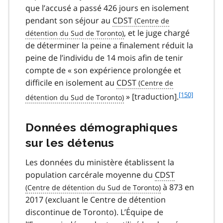
o
que l’accusé a passé 426 jours en isolement
t
pendant son séjour au
CDST
n
, et le juge chargé
o
t
de déterminer la peine a finalement réduit la
e
peine de l’individu de 14 mois afin de tenir
1
compte de « son expérience prolongée et
4
difficile en isolement au
CDST
9
f
[150]
» [traduction].
o
o
Données démographiques
t
n
sur les détenus
o
t
Les données du ministère établissent la
e
population carcérale moyenne du
CDST
1
à 873 en
5
2017 (excluant le Centre de détention
0
discontinue de Toronto). L’Équipe de