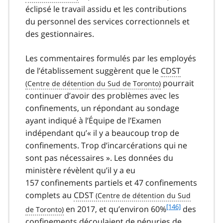
e
éclipsé le travail assidu et les contributions
1
du personnel des services correctionnels et
4
des gestionnaires.
5
Les commentaires formulés par les employés
de l’établissement suggèrent que le
CDST
pourrait
continuer d’avoir des problèmes avec les
confinements, un répondant au sondage
ayant indiqué à l’Équipe de l’Examen
indépendant qu’« il y a beaucoup trop de
confinements. Trop d’incarcérations qui ne
sont pas nécessaires ». Les données du
ministère révèlent qu’il y a eu
157 confinements partiels et 47 confinements
complets au
CDST
f
[146]
en 2017, et qu’environ 60%
des
o
confinements découlaient de pénuries de