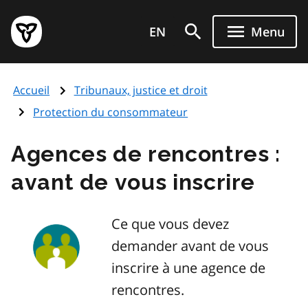
Aller
Page
au
EN
Menu
d'accueil
contenu
du
principal
gouvernement
Accueil
Tribunaux, justice et droit
de
l'Ontario
Protection du consommateur
Agences de rencontres :
avant de vous inscrire
Ce que vous devez
demander avant de vous
inscrire à une agence de
rencontres.