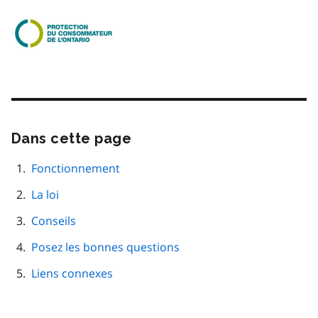
Image
Dans cette page
Passer
cette
navigation
Fonctionnement
de
La loi
page
Conseils
Posez les bonnes questions
Liens connexes