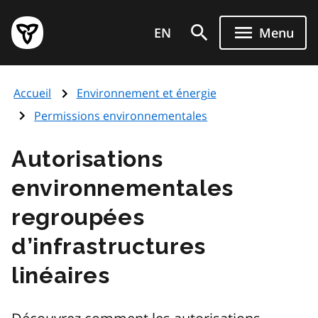
Aller
Page
au
EN
Menu
d'accueil
contenu
du
principal
gouvernement
Accueil
Environnement et énergie
de
l'Ontario
Permissions environnementales
Autorisations
environnementales
regroupées
d’infrastructures
linéaires