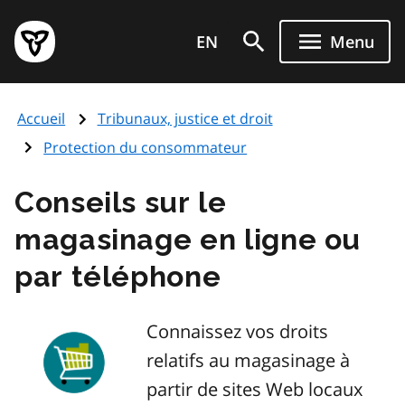
Aller
Page
au
EN
Menu
d'accueil
contenu
du
principal
gouvernement
Accueil
Tribunaux, justice et droit
de
l'Ontario
Protection du consommateur
Conseils sur le
magasinage en ligne ou
par téléphone
Connaissez vos droits
relatifs au magasinage à
partir de sites Web locaux