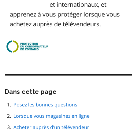
et internationaux, et
apprenez à vous protéger lorsque vous
achetez auprès de télévendeurs.
Image
Dans cette page
Passer
cette
navigation
Posez les bonnes questions
de
Lorsque vous magasinez en ligne
page
Acheter auprès d’un télévendeur