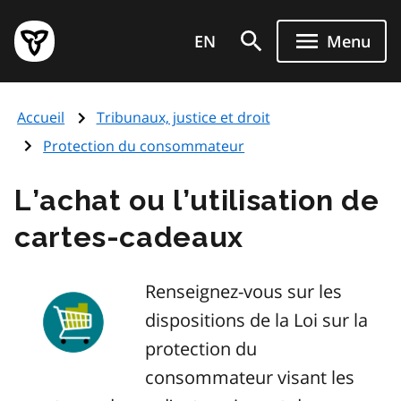
Aller
Page
au
EN
Menu
d'accueil
contenu
du
principal
gouvernement
Accueil
Tribunaux, justice et droit
de
l'Ontario
Protection du consommateur
L’achat ou l’utilisation de
cartes-cadeaux
Renseignez-vous sur les
dispositions de la Loi sur la
protection du
consommateur visant les