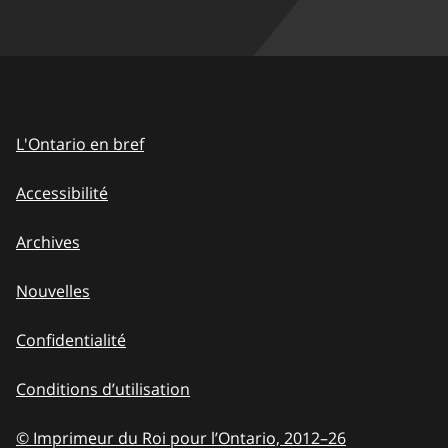
L'Ontario en bref
Accessibilité
Archives
Nouvelles
Confidentialité
Conditions d’utilisation
© Imprimeur du Roi pour l’Ontario, 2012
–
to
26