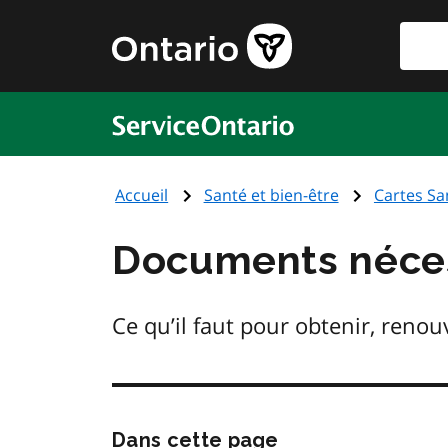
Aller
Reche
Page
au
d'accueil
contenu
du
principal
gouvernement
ServiceOntario
de
l'Ontario
Accueil
Santé et bien-être
Cartes Sa
Documents nécess
Ce qu’il faut pour obtenir, reno
Passer
Dans cette page