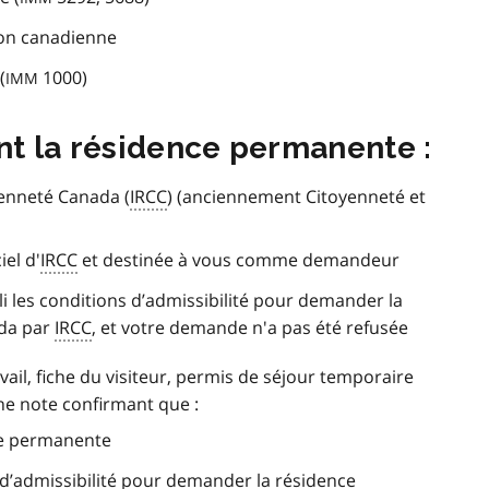
tion canadienne
(
1000)
IMM
t la résidence permanente :
yenneté Canada (
IRCC
) (anciennement Citoyenneté et
iel d'
IRCC
et destinée à vous comme demandeur
 les conditions d’admissibilité pour demander la
da par
IRCC
, et votre demande n'a pas été refusée
vail, fiche du visiteur, permis de séjour temporaire
e note confirmant que :
ce permanente
 d’admissibilité pour demander la résidence