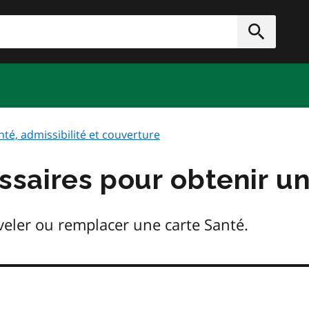
rcher
Soumett
nté, admissibilité et couverture
aires pour obtenir un
uveler ou remplacer une carte Santé.