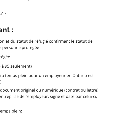
sée.
nt :
on et du statut de réfugié confirmant le statut de
de personne protégée
otégée
6 à 95 seulement)
i à temps plein pour un employeur en Ontario est
)
 document original ou numérique (contrat ou lettre)
entreprise de l’employeur, signé et daté par celui-ci,
temps plein;