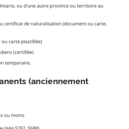
Ontario, ou d’une autre province ou territoire au
u certificat de naturalisation (document ou carte,
 ou carte plastifiée)
diens (certifiée)
on temporaire.
manents (anciennement
ns ou moins
e (
5292, 5688)
IMM