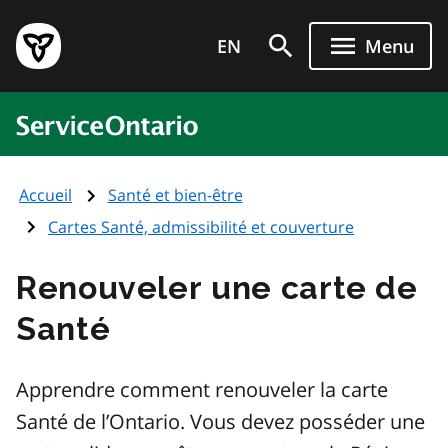
Aller
Page
au
EN
Menu
d'accueil
contenu
du
principal
gouvernement
ServiceOntario
de
l'Ontario
Accueil
Santé et bien-être
Cartes Santé, admissibilité et couverture
Renouveler une carte de
Santé
Apprendre comment renouveler la carte
Santé de l’Ontario. Vous devez posséder une