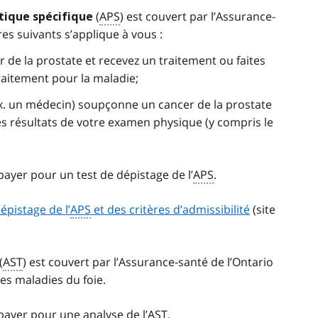
(
APS
) est couvert par l’Assurance-
atique spécifique
res suivants s’applique à vous :
 de la prostate et recevez un traitement ou faites
traitement pour la maladie;
ex. un médecin) soupçonne un cancer de la prostate
s résultats de votre examen physique (y compris le
payer pour un test de dépistage de l’
APS
.
pistage de l’
APS
et des critères d’admissibilité
(site
(
AST
) est couvert par l’Assurance-santé de l’Ontario
es maladies du foie.
payer pour une analyse de l’
AST
.