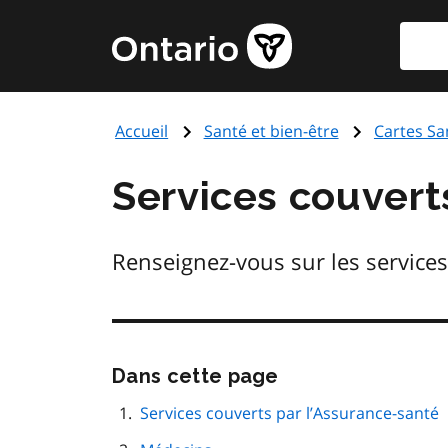
Aller
Reche
Page
au
d'accueil
contenu
du
principal
gouvernement
Accueil
Santé et bien-être
Cartes Sa
de
l'Ontario
Services couvert
Renseignez-vous sur les services
Passer
Dans cette page
cette
navigation
Services couverts par l’Assurance-santé
de