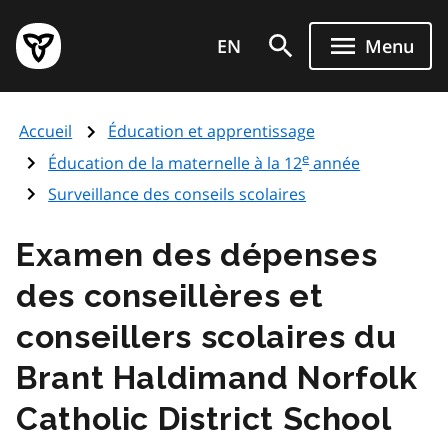
Aller
Page
au
EN
Menu
d'accueil
contenu
du
principal
gouvernement
Accueil
Éducation et apprentissage
de
e
l'Ontario
Éducation de la maternelle à la 12
année
Surveillance des conseils scolaires
Examen des dépenses
des conseillères et
conseillers scolaires du
Brant Haldimand Norfolk
Catholic District School