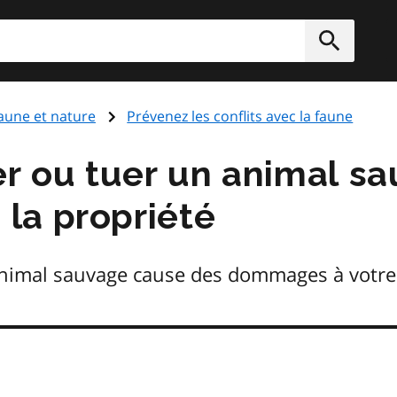
rcher
Soumett
aune et nature
Prévenez les conflits avec la faune
er ou tuer un animal s
la propriété
animal sauvage cause des dommages à votre