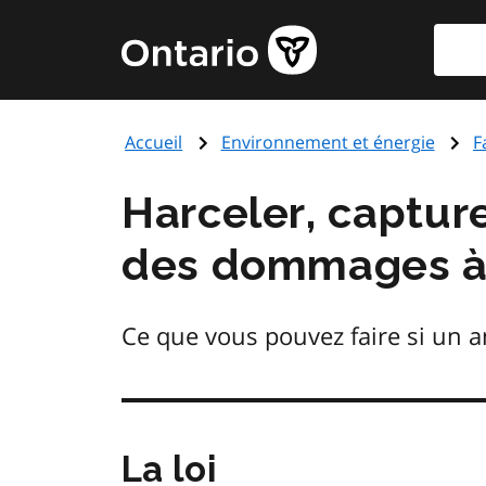
Aller
Reche
Page
au
d'accueil
contenu
du
principal
gouvernement
Accueil
Environnement et énergie
F
de
l'Ontario
Harceler, captur
des dommages à 
Ce que vous pouvez faire si un 
La loi