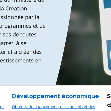
a Création
ssionnée par la
 programmes et de
rises de toutes
arrer, à se
er et à créer des
nvestissements en
Développement économique
S
d
ent
Obtenez du financement, des conseils et des