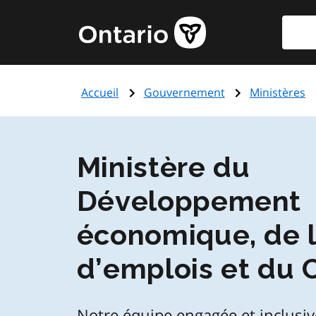
Aller
Reche
Page
au
d'accueil
contenu
du
principal
gouvernement
Accueil
Gouvernement
Ministères
de
l'Ontario
Ministère du
Développement
économique, de l
d’emplois et du
Notre équipe engagée et inclusiv