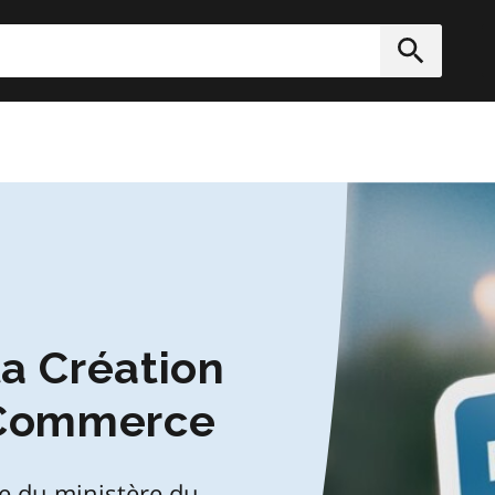
rcher
Soumett
a Création
 Commerce
e du ministère du