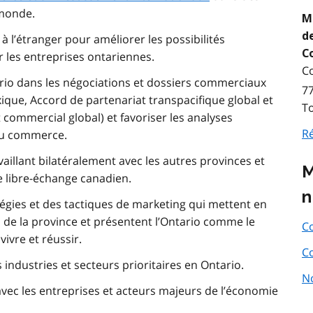
 monde.
M
de
 l’étranger pour améliorer les possibilités
C
r les entreprises ontariennes.
Co
tario dans les négociations et dossiers commerciaux
77
que, Accord de partenariat transpacifique global et
T
commercial global) et favoriser les analyses
R
du commerce.
aillant bilatéralement avec les autres provinces et
M
de libre-échange canadien.
n
égies et des tactiques de marketing qui mettent en
de la province et présentent l’Ontario comme le
Co
 vivre et réussir.
C
 industries et secteurs prioritaires en Ontario.
No
avec les entreprises et acteurs majeurs de l’économie