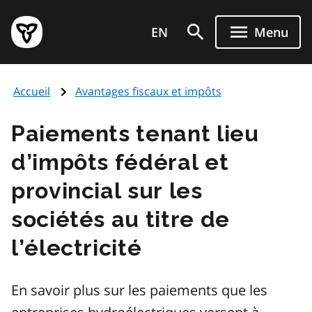
Aller
Page
au
EN
Menu
d'accueil
contenu
du
principal
gouvernement
Accueil
Avantages fiscaux et impôts
de
l'Ontario
Paiements tenant lieu
d’impôts fédéral et
provincial sur les
sociétés au titre de
l’électricité
En savoir plus sur les paiements que les