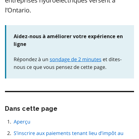
entreprises hydroélectriques versent à
l’Ontario.
Aidez-nous à améliorer votre expérience en
ligne
Répondez à un
sondage de 2 minutes
et dites-
nous ce que vous pensez de cette page.
Dans cette page
Passer
cette
navigation
Aperçu
de
S’inscrire aux paiements tenant lieu d’impôt au
page