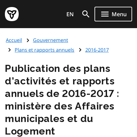
Aller
Page
au
EN
Menu
d'accueil
contenu
du
principal
gouvernement
Accueil
Gouvernement
de
l'Ontario
Plans et rapports annuels
2016-2017
Publication des plans
d’activités et rapports
annuels de 2016-2017 :
ministère des Affaires
municipales et du
Logement