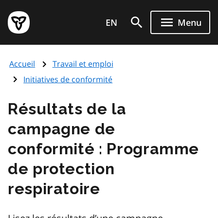
Aller
Page
au
EN
Menu
d'accueil
contenu
du
principal
gouvernement
Accueil
Travail et emploi
de
l'Ontario
Initiatives de conformité
Résultats de la
campagne de
conformité : Programme
de protection
respiratoire