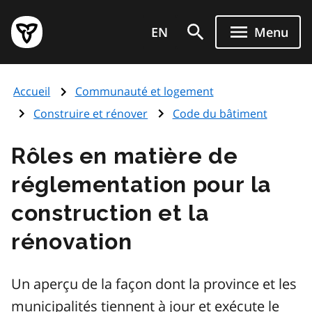
Aller
Page
au
EN
Menu
d'accueil
contenu
du
principal
gouvernement
Accueil
Communauté et logement
de
l'Ontario
Construire et rénover
Code du bâtiment
Rôles en matière de
réglementation pour la
construction et la
rénovation
Un aperçu de la façon dont la province et les
municipalités tiennent à jour et exécute le