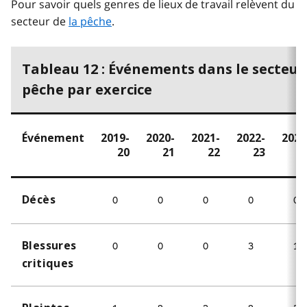
Pour savoir quels genres de lieux de travail relèvent du
secteur de
la pêche
.
Tableau 12 : Événements dans le secteur 
pêche par exercice
Événement
2019-
2020-
2021-
2022-
2023
20
21
22
23
2
Décès
0
0
0
0
0
Blessures
0
0
0
3
1
critiques