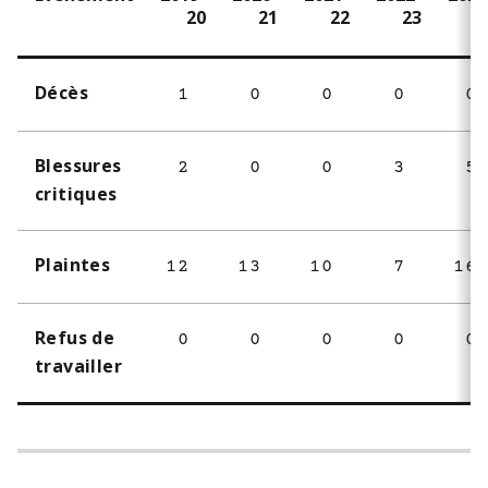
20
21
22
23
2
Décès
1
0
0
0
0
Blessures
2
0
0
3
5
critiques
Plaintes
12
13
10
7
16
Refus de
0
0
0
0
0
travailler