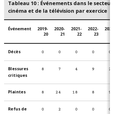
Tableau 10 : Événements dans le secteur
cinéma et de la télévision par exercice
Événement
2019-
2020-
2021-
2022-
2023
20
21
22
23
2
Décès
0
0
0
0
0
Blessures
8
7
4
9
2
critiques
Plaintes
8
24
18
8
9
Refus de
0
2
0
0
0