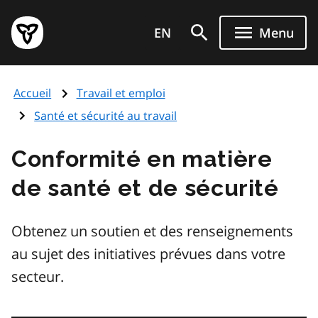
Aller
Page
au
EN
Menu
d'accueil
contenu
du
principal
gouvernement
Accueil
Travail et emploi
de
l'Ontario
Santé et sécurité au travail
Conformité en matière
de santé et de sécurité
Obtenez un soutien et des renseignements
au sujet des initiatives prévues dans votre
secteur.