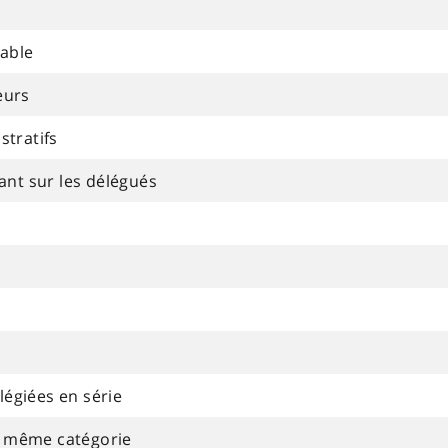
lable
eurs
tratifs
ant sur les délégués
légiées en série
ne même catégorie