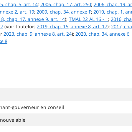
5, chap. 5, art. 14
;
2006, chap. 17, art. 250
;
2006, chap. 19, an
nnexe 2, art. 19
;
2009, chap. 34, annexe F
;
2010, chap. 1, an
8, chap. 17, annexe 9, art. 14
);
TMAL 22 AL 16 - 1
;
2016, chap
77
(voir toutefois
2019, chap. 15, annexe 8, art. 17
);
2017, cha
ir
2023, chap. 9, annexe 8, art. 24
);
2020, chap. 34, annexe 6, 
xe 8
.
enant-gouverneur en conseil
enouvelable