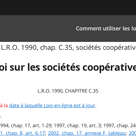
Comment utiliser les lo
 L.R.O. 1990, chap. C.35, sociétés coopérative
oi sur les sociétés coopérativ
L.R.O. 1990, CHAPITRE C.35
à la
date à laquelle Lois-en-ligne est à jour
.
.
1994, chap. 17, art. 1-29; 1997, chap. 19, art. 3; 1997, chap. 2
1, chap. 8, art. 6-17
;
2002, chap. 17, annexe F, tableau
;
200