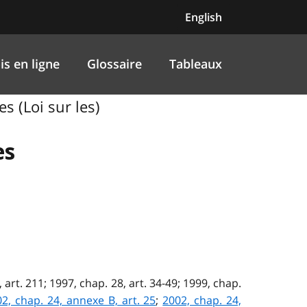
English
is en ligne
Glossaire
Tableaux
s (Loi sur les)
es
4, art. 211; 1997, chap. 28, art. 34-49; 1999, chap.
2, chap. 24, annexe B, art. 25
;
2002, chap. 24,