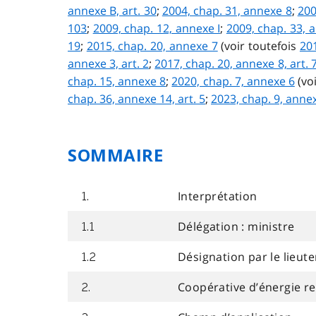
annexe B, art. 30
;
2004, chap. 31, annexe 8
;
200
103
;
2009, chap. 12, annexe I
;
2009, chap. 33, a
19
;
2015, chap. 20, annexe 7
(voir toutefois
201
annexe 3, art. 2
;
2017, chap. 20, annexe 8, art. 
chap. 15, annexe 8
;
2020, chap. 7, annexe 6
(vo
chap. 36, annexe 14, art. 5
;
2023, chap. 9, anne
SOMMAIRE
Interprétation
1.
Délégation : ministre
1.1
Désignation par le lieut
1.2
Coopérative d’énergie r
2.