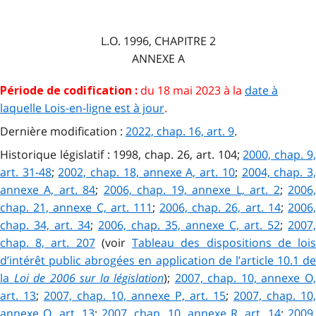
L.O. 1996, CHAPITRE 2
ANNEXE A
du 18 mai 2023 à la
date à
Période de codification :
laquelle Lois-en-ligne est à jour
.
Dernière modification :
2022, chap. 16, art. 9
.
Historique législatif : 1998, chap. 26, art. 104;
2000, chap. 9
art. 31-48
;
2002, chap. 18, annexe A, art. 10
;
2004, chap. 3
annexe A, art. 84
;
2006, chap. 19, annexe L, art. 2
;
2006
chap. 21, annexe C, art. 111
;
2006, chap. 26, art. 14
;
2006
chap. 34, art. 34
;
2006, chap. 35, annexe C, art. 52
;
2007,
chap. 8, art. 207
(voir
Tableau des dispositions de loi
d’intérêt public abrogées en application de l’article 10.1 de
la
Loi de 2006 sur la législation
);
2007, chap. 10, annexe O
art. 13
;
2007, chap. 10, annexe P, art. 15
;
2007, chap. 10,
annexe Q, art. 13
;
2007, chap. 10, annexe R, art. 14
;
2009