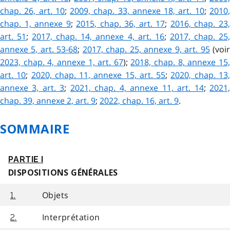
chap. 26, art. 10
;
2009, chap. 33, annexe 18, art. 10
;
2010
chap. 1, annexe 9
;
2015, chap. 36, art. 17
;
2016, chap. 23
art. 51
;
2017, chap. 14, annexe 4, art. 16
;
2017, chap. 25
annexe 5, art. 53-68
;
2017, chap. 25, annexe 9, art. 95
(voi
2023, chap. 4, annexe 1, art. 67
);
2018, chap. 8, annexe 15
art. 10
;
2020, chap. 11, annexe 15, art. 55
;
2020, chap. 13
annexe 3, art. 3
;
2021, chap. 4, annexe 11, art. 14
;
2021
chap. 39, annexe 2, art. 9
;
2022, chap. 16, art. 9
.
SOMMAIRE
PARTIE I
DISPOSITIONS GÉNÉRALES
Objets
1.
Interprétation
2.