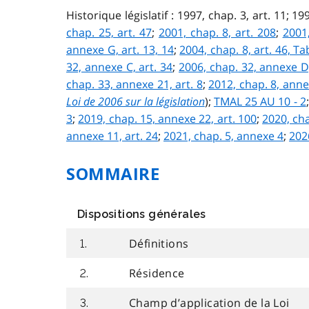
Historique législatif : 1997, chap. 3, art. 11; 1
chap. 25, art. 47
;
2001, chap. 8, art. 208
;
2001,
annexe G, art. 13, 14
;
2004, chap. 8, art. 46, T
32, annexe C, art. 34
;
2006, chap. 32, annexe D,
chap. 33, annexe 21, art. 8
;
2012, chap. 8, ann
Loi de 2006 sur la législation
);
TMAL 25 AU 10 - 2
3
;
2019, chap. 15, annexe 22, art. 100
;
2020, cha
annexe 11, art. 24
;
2021, chap. 5, annexe 4
;
202
SOMMAIRE
Dispositions générales
Définitions
1.
Résidence
2.
Champ d’application de la Loi
3.