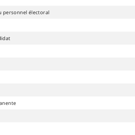
 personnel électoral
idat
manente