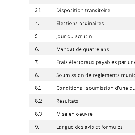
Disposition transitoire
3.1
Élections ordinaires
4.
Jour du scrutin
5.
Mandat de quatre ans
6.
Frais électoraux payables par un
7.
Soumission de règlements munic
8.
Conditions : soumission d’une q
8.1
Résultats
8.2
Mise en oeuvre
8.3
Langue des avis et formules
9.