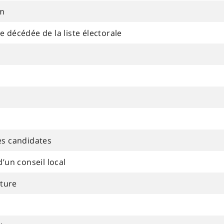
m
décédée de la liste électorale
es candidates
’un conseil local
ature