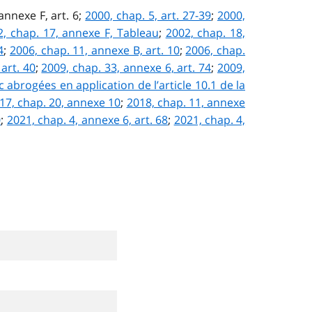
 annexe F, art. 6;
2000, chap. 5, art. 27-39
;
2000,
2, chap. 17, annexe F, Tableau
;
2002, chap. 18,
4
;
2006, chap. 11, annexe B, art. 10
;
2006, chap.
 art. 40
;
2009, chap. 33, annexe 6, art. 74
;
2009,
c abrogées en application de l’article 10.1 de la
17, chap. 20, annexe 10
;
2018, chap. 11, annexe
0
;
2021, chap. 4, annexe 6, art. 68
;
2021, chap. 4,