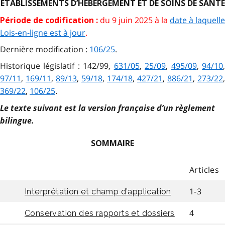
ÉTABLISSEMENTS D’HÉBERGEMENT ET DE SOINS DE SANTÉ
du 9 juin 2025 à la
date à laquelle
Période de codification :
Lois-en-ligne est à jour
.
Dernière modification :
106/25
.
Historique législatif : 142/99,
631/05
,
25/09
,
495/09
,
94/10
97/11
,
169/11
,
89/13
,
59/18
,
174/18
,
427/21
,
886/21
,
273/22
,
369/22
,
106/25
.
Le texte suivant est la version française d’un règlement
bilingue.
SOMMAIRE
Articles
1-3
Interprétation et champ d’application
4
Conservation des rapports et dossiers