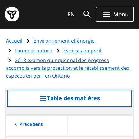
Aller
Page
au
EN
Menu
d'accueil
contenu
du
principal
gouvernement
Accueil
Environnement et énergie
de
l'Ontario
Faune et nature
Espèces en peril
2018 examen quinquennal des progress
accomplis vers la protection et le rétablissement des
espèces en péril en Ontario
Table des matières
accéder
à
la
table
Précédent
des