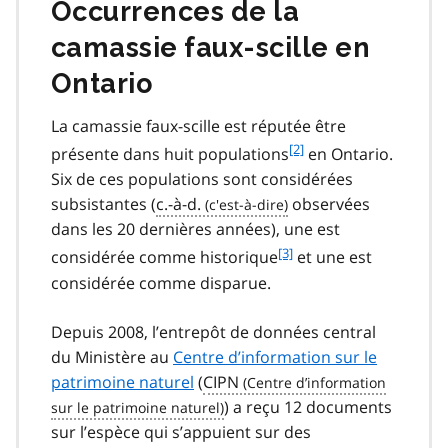
Occurrences de la
camassie faux-scille en
Ontario
La camassie faux-scille est réputée être
f
[2]
présente dans huit populations
en Ontario.
o
Six de ces populations sont considérées
o
subsistantes (
c.-à-d.
observées
t
dans les 20 dernières années), une est
n
f
[3]
o
considérée comme historique
et une est
o
t
considérée comme disparue.
o
e
t
2
Depuis 2008, l’entrepôt de données central
n
du Ministère au
Centre d’information sur le
o
t
patrimoine naturel
(
CIPN
e
) a reçu 12 documents
3
sur l’espèce qui s’appuient sur des