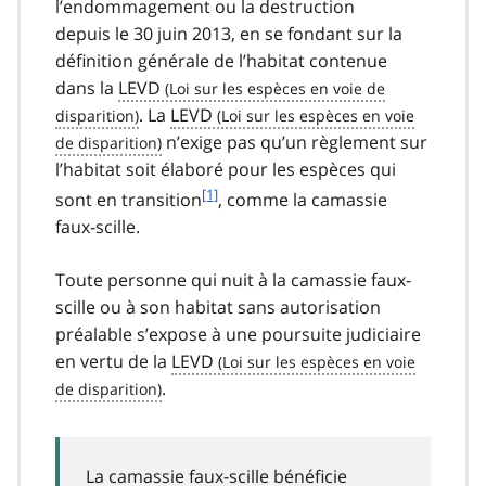
l’endommagement ou la destruction
depuis le 30 juin 2013, en se fondant sur la
définition générale de l’habitat contenue
dans la
LEVD
. La
LEVD
n’exige pas qu’un règlement sur
l’habitat soit élaboré pour les espèces qui
f
[1]
sont en transition
, comme la camassie
o
faux-scille.
o
t
Toute personne qui nuit à la camassie faux-
n
scille ou à son habitat sans autorisation
o
t
préalable s’expose à une poursuite judiciaire
e
en vertu de la
LEVD
1
.
La camassie faux-scille bénéficie