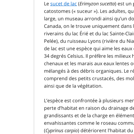
Le
sucet de lac
(
Erimyzon sucetta
) est un 
catostomes (« suceur »). Les adultes, q
large, un museau arrondi ainsi qu’un dos
Canada, on le trouve uniquement dans le
riverains du lac Érié et du lac Sainte-Cl
Pelée), du ruisseau Lyons (rivière du Nia
de lac est une espèce qui aime les eaux
34 degrés Celsius. Il préfère les milieux
chenaux et les marais aux eaux lentes ou 
mélangés à des débris organiques. Le ré
comprend des petits crustacés, des mol
ainsi que de la végétation.
L’espèce est confrontée à plusieurs me
perte d’habitat en raison du drainage d
grandissants et de la charge en éléments
envahissantes comme le roseau commu
(
Cyprinus carpio
) détériorent l’habitat 