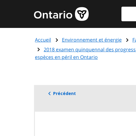
Aller
Reche
Page
au
d'accueil
contenu
du
principal
gouvernement
Accueil
Environnement et énergie
F
de
l'Ontario
2018 examen quinquennal des progress a
espèces en péril en Ontario
Précédent