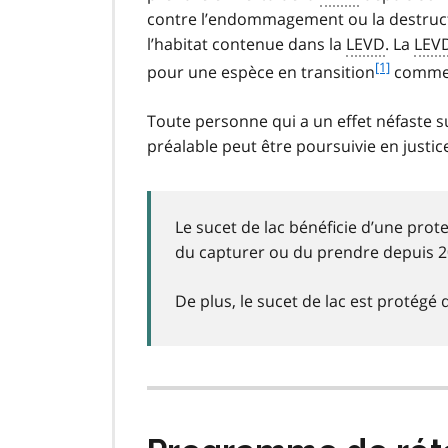
contre l’endommagement ou la destructio
l’habitat contenue dans la
LEVD
. La
LEV
f
[1]
pour une espèce en transition
comme l
o
o
Toute personne qui a un effet néfaste su
t
préalable peut être poursuivie en justic
n
o
t
e
Le sucet de lac bénéficie d’une pro
1
du capturer ou du prendre depuis 
De plus, le sucet de lac est protég