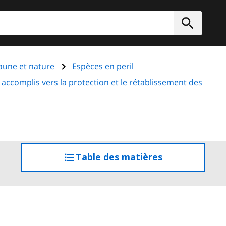
rcher
Soumett
aune et nature
Espèces en peril
ccomplis vers la protection et le rétablissement des
Table des matières
accéder
à
la
table
des