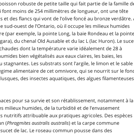
poisson robuste de petite taille qui fait partie de la famille d
ui font moins de 254 millimètres de longueur, ont une tête
 et des flancs qui vont de l’olive foncé au bronze verdâtre.
 sud-ouest de l’Ontario, où il occupe les milieux humides
aire (par exemple, la pointe Long, la baie Rondeau et la point
gara), du chenal Old Ausable et du lac L (lac Huron). Le suce
 chaudes dont la température varie idéalement de 28 à
 humides bien végétalisés aux eaux claires, les baies, les
stagnantes. Les substrats sont l’argile, le limon et le sable
gime alimentaire de cet omnivore, qui se nourrit sur le fon
lusques, des insectes aquatiques, des algues filamenteuses
naces pour sa survie et son rétablissement, notamment à la
es milieux humides, de la turbidité et de l’envasement
 nutritifs attribuable aux pratiques agricoles. Des espèces
n (
Phragmites australis australis
) et la carpe commune
du sucet de lac. Le roseau commun pousse dans des