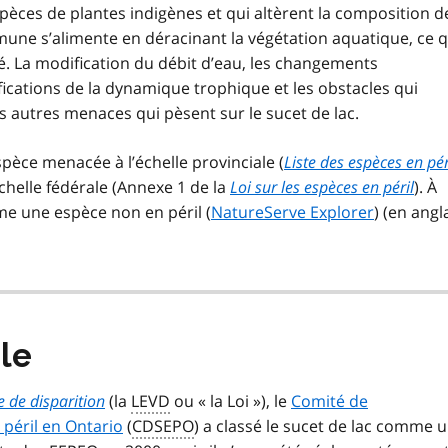
èces de plantes indigènes et qui altèrent la composition d
mmune s’alimente en déracinant la végétation aquatique, ce q
ité. La modification du débit d’eau, les changements
ifications de la dynamique trophique et les obstacles qui
es autres menaces qui pèsent sur le sucet de lac.
pèce menacée à l’échelle provinciale (
Liste des espèces en pér
’échelle fédérale (Annexe 1 de la
Loi sur les espèces en péril
). À
mme une espèce non en péril (
NatureServe Explorer
) (en angl
ale
e de disparition
(la
LEVD
ou « la Loi »), le
Comité de
péril en Ontario
(
CDSEPO
) a classé le sucet de lac comme 