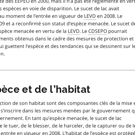
iste des EEPEO en 2000, mais il n’a pas été réglementé en ver
s espèces en voie de disparition. Le sucet de lac avait
au moment de l’entrée en vigueur de
LEVD
en 2008. Le
009 et a reconfirmé son statut d’espèce menacée. Le sucet d
espèce menacée en vertu de la
LEVD
. Le
CDSEPO
pourrait
ments obtenus dans le cadre des mesures de protection et
i guettent l’espèce et des tendances qui se dessinent sur l
on.
èce et de l’habitat
tection de son habitat sont des composantes clés de la mise 
e s’inscrire dans les mesures menées par le gouvernement q
ernement. En tant qu’espèce menacée, le sucet de lac
 le tuer, de le blesser, de le harceler, de le capturer ou de l
entrée en vigueur en 2008. L’habitat de l’espèce est protég