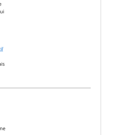
e
ui
il
ais
une