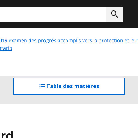
rcher
Soumett
019 examen des progrès accomplis vers la protection et le 
tario
Table des matières
accéder
à
la
table
des
matières
ord