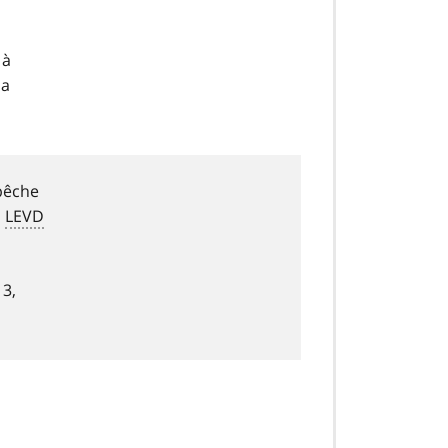
 à
 a
mpêche
a
LEVD
13,