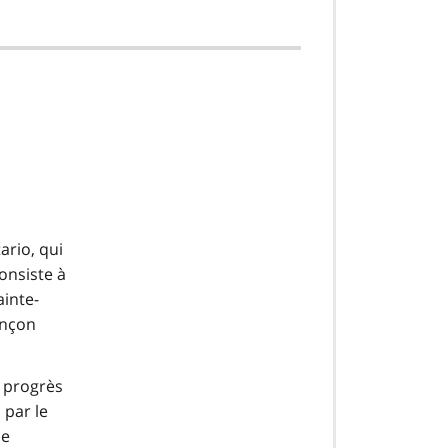
ario, qui
consiste à
ainte-
ronçon
 progrès
 par le
de