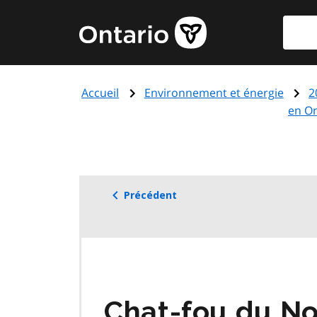
Aller
Reche
Page
au
d'accueil
contenu
du
principal
gouvernement
Accueil
Environnement et énergie
2
de
en On
l'Ontario
Précédent
Chat-fou du N