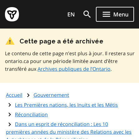
Aller
Page
au
EN
Menu
d'accueil
contenu
du
principal
gouvernement
Cette page a été archivée
de
l'Ontario
Le contenu de cette page n’est plus à jour. Il restera sur
ontario.ca pour une période limitée avant d’être
transféré aux
Archives publiques de l’Ontario
.
Accueil
Gouvernement
Les Premières nations, les Inuits et les Métis
Réconciliation
Dans un esprit de réconciliation : Les 10
premières années du ministère des Relations avec les