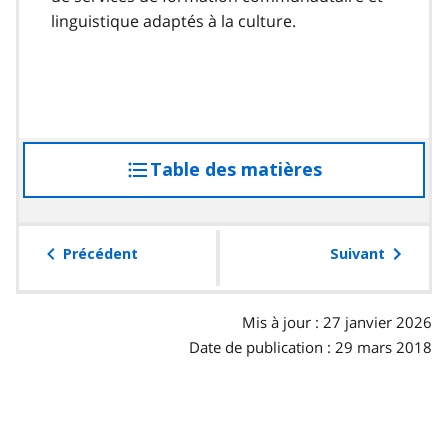
linguistique adaptés à la culture.
Table des matières
accéder
à
la
table
Précédent
Suivant
des
matières
Mis à jour : 27 janvier 2026
Date de publication : 29 mars 2018