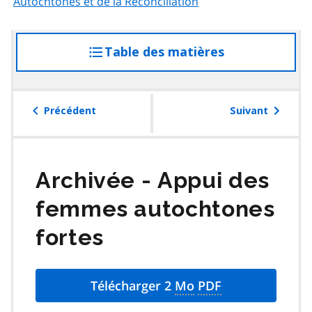
Autochtones et de la Réconciliation
Table des matières
accéder
à
la
table
Précédent
Suivant
des
matières
Appui des
femmes autochtones
fortes
Télécharger 2
Mo
PDF