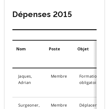
matières
Dépenses 2015
Nom
Poste
Objet
Jaques,
Membre
Formation
Adrian
obligatoire
Surgeoner,
Membre
Déplacement