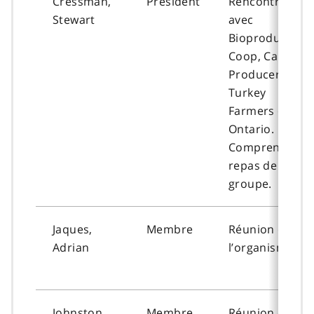
Cressman,
Président
Rencontres
Stewart
avec
Bioproduct
Coop, Canola
Producers et
Turkey
Farmers of
Ontario.
Comprend un
repas de
groupe.
Jaques,
Membre
Réunion de
Adrian
l’organisme
Johnston,
Membre
Réunion de