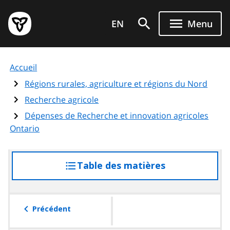
Aller
Page
au
EN
Menu
d'accueil
contenu
du
principal
gouvernement
Accueil
de
l'Ontario
Régions rurales, agriculture et régions du Nord
Recherche agricole
Dépenses de Recherche et innovation agricoles
Ontario
Table des matières
accéder
à
la
table
Précédent
des