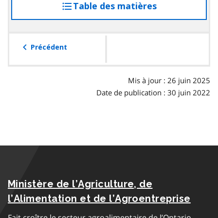
Table des matières
accéder
à
la
table
Précédent
des
matières
Mis à jour : 26 juin 2025
Date de publication : 30 juin 2022
Ministère de l’Agriculture, de
l’Alimentation et de l’Agroentreprise
Fait croître le secteur agroalimentaire de l’Ontario