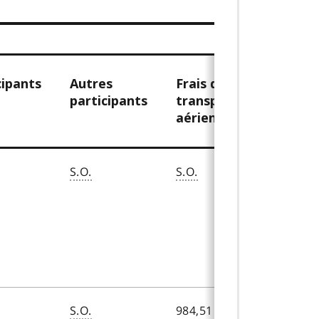
cipants
Autres
Frais de
Autres
participants
transport
frais de
aérien
transpo
S.O.
S.O.
782,28 $
S.O.
984,51 $
1 566,30 