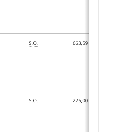
S.O.
663,59 $
480,95 $
S.O.
226,00 $
S.O.