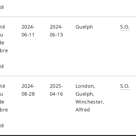
té
ité
2024-
2024-
Guelph
S.O.
au
06-11
06-13
de
bre
té
ité
2024-
2025-
London,
S.O.
au
08-28
04-16
Guelph,
de
Winchester,
bre
Alfred
té