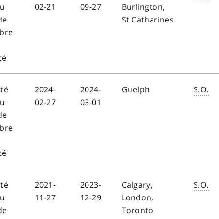
au
02-21
09-27
Burlington,
de
St Catharines
bre
té
ité
2024-
2024-
Guelph
S.O.
au
02-27
03-01
de
bre
té
ité
2021-
2023-
Calgary,
S.O.
au
11-27
12-29
London,
de
Toronto