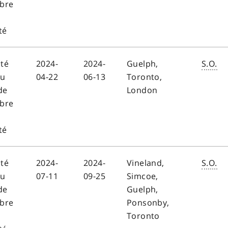
bre
té
ité
2024-
2024-
Guelph,
S.O.
au
04-22
06-13
Toronto,
de
London
bre
té
ité
2024-
2024-
Vineland,
S.O.
au
07-11
09-25
Simcoe,
de
Guelph,
bre
Ponsonby,
Toronto