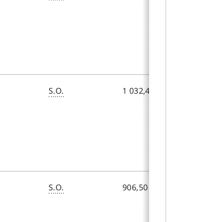
S.O.
1 032,45 $
456,00 $
S.O.
906,50 $
599,54 $