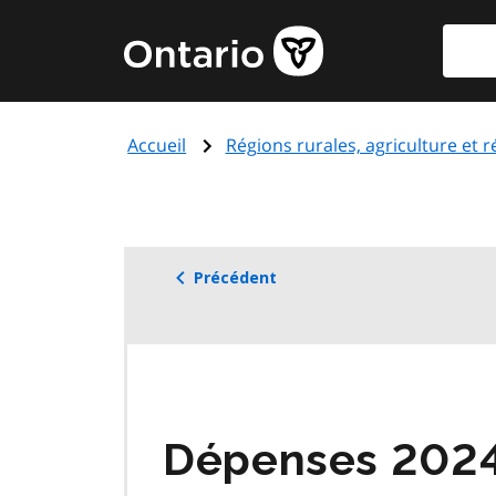
Aller
Reche
Page
au
d'accueil
contenu
du
principal
gouvernement
Accueil
Régions rurales, agriculture et 
de
l'Ontario
Précédent
Dépenses 202