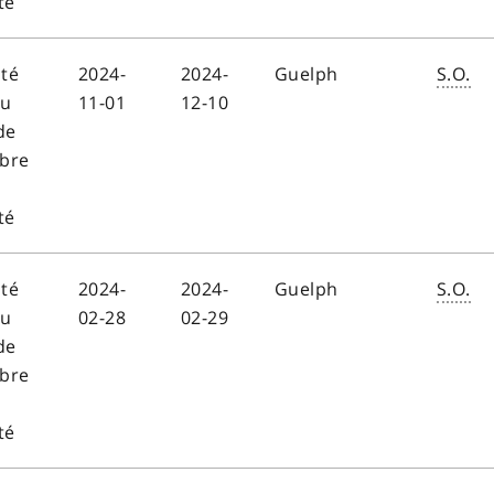
té
ité
2024-
2024-
Guelph
S.O.
au
11-01
12-10
de
bre
té
ité
2024-
2024-
Guelph
S.O.
au
02-28
02-29
de
bre
té