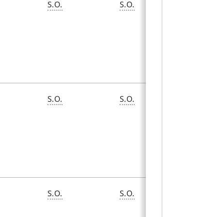
S.O.
S.O.
128,00 $
S.O.
S.O.
459,15 $
S.O.
S.O.
102,40 $