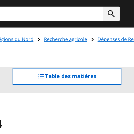
rcher
Soumett
régions du Nord
Recherche agricole
Dépenses de Rec
Table des matières
accéder
à
la
table
des
matières
4