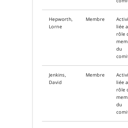
comi
Hepworth,
Membre
Activ
Lorne
liée 
rôle 
mem
du
comi
Jenkins,
Membre
Activ
David
liée 
rôle 
mem
du
comi