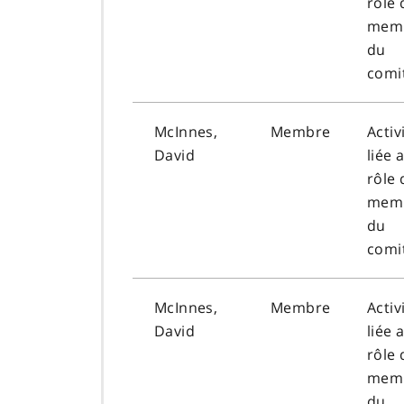
rôle 
mem
du
comi
McInnes,
Membre
Activ
David
liée 
rôle 
mem
du
comi
McInnes,
Membre
Activ
David
liée 
rôle 
mem
du