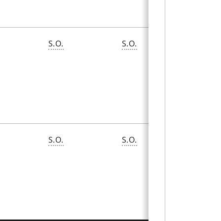
S.O.
S.O.
130,80 $
S.O.
S.O.
653,60 $