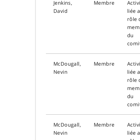
Jenkins,
Membre
Activ
David
liée 
rôle 
mem
du
comi
McDougall,
Membre
Activ
Nevin
liée 
rôle 
mem
du
comi
McDougall,
Membre
Activ
Nevin
liée 