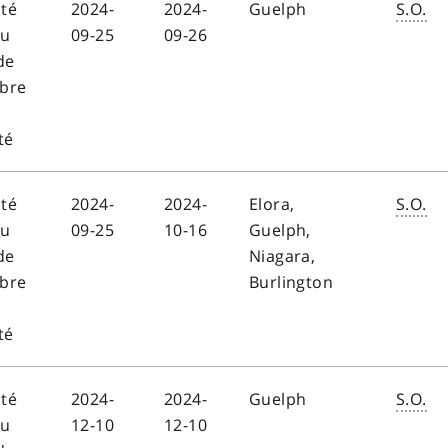
ité
2024-
2024-
Guelph
S.O.
au
09-25
09-26
de
bre
té
ité
2024-
2024-
Elora,
S.O.
au
09-25
10-16
Guelph,
de
Niagara,
bre
Burlington
té
ité
2024-
2024-
Guelph
S.O.
au
12-10
12-10