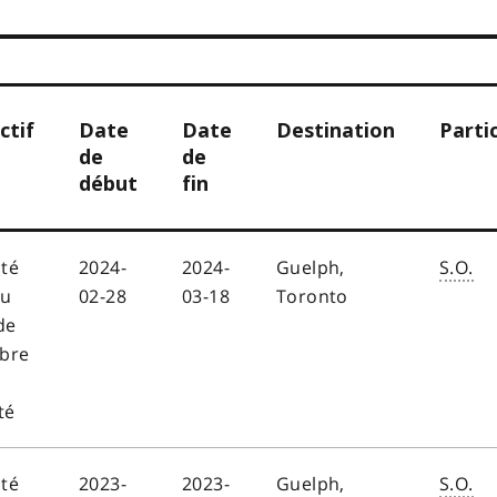
ctif
Date
Date
Destination
Parti
de
de
début
fin
ité
2024-
2024-
Guelph,
S.O.
au
02-28
03-18
Toronto
de
bre
té
ité
2023-
2023-
Guelph,
S.O.