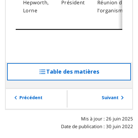
Hepworth,
Président
Réunion de
Lorne
l’organisme
Table des matières
accéder
à
la
table
Précédent
Suivant
des
matières
Mis à jour : 26 juin 2025
Date de publication : 30 juin 2022