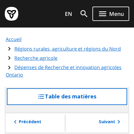
Aller
Page
au
EN
Menu
d'accueil
contenu
du
principal
gouvernement
Accueil
de
l'Ontario
Régions rurales, agriculture et régions du Nord
Recherche agricole
Dépenses de Recherche et innovation agricoles
Ontario
Table des matières
accéder
à
la
table
Précédent
Suivant
des