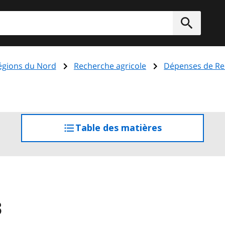
rcher
Soumett
régions du Nord
Recherche agricole
Dépenses de Rec
Table des matières
accéder
à
la
table
des
matières
8