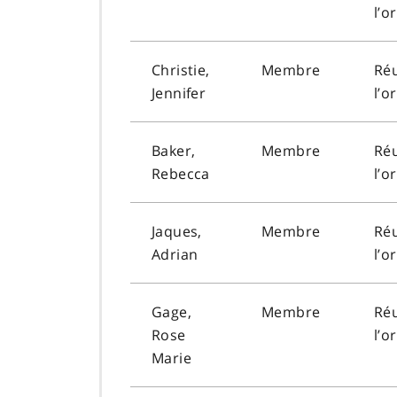
l’o
Christie,
Membre
Ré
Jennifer
l’o
Baker,
Membre
Ré
Rebecca
l’o
Jaques,
Membre
Ré
Adrian
l’o
Gage,
Membre
Ré
Rose
l’o
Marie