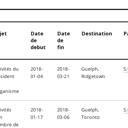
jet
Date
Date
Destination
P
de
de
debut
fin
ivités du
2018-
2018-
Guelph,
S.
sident
01-04
03-21
Ridgetown
rganisme
ivités
2018-
2018-
Guelph,
S.
n
01-17
03-06
Toronto
mbre de