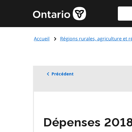
Aller
Reche
Page
au
d'accueil
contenu
du
principal
gouvernement
Accueil
Régions rurales, agriculture et 
de
l'Ontario
Précédent
Dépenses 201