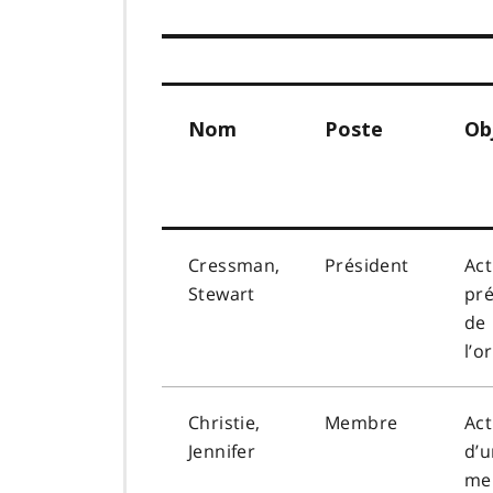
Nom
Poste
Ob
Cressman,
Président
Act
Stewart
pré
de
l’o
Christie,
Membre
Act
Jennifer
d’u
me