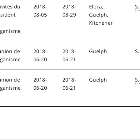
ivités du
2018-
2018-
Elora,
S.
sident
08-05
08-29
Guelph,
Kitchener
rganisme
union de
2018-
2018-
Guelph
S.
rganisme
06-20
06-21
union de
2018-
2018-
Guelph
S.
rganisme
06-20
06-21