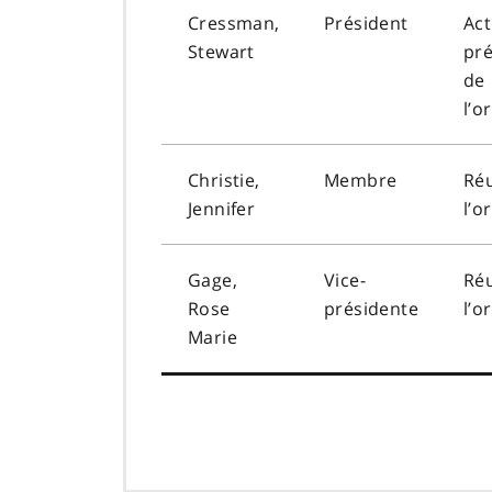
Cressman,
Président
Act
Stewart
pré
de
l’o
Christie,
Membre
Ré
Jennifer
l’o
Gage,
Vice-
Ré
Rose
présidente
l’o
Marie