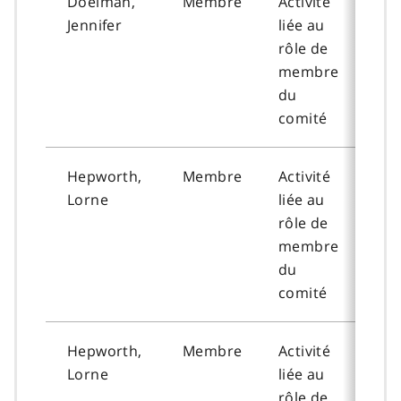
Doelman,
Membre
Activité
202
Jennifer
liée au
12-
rôle de
membre
du
comité
Hepworth,
Membre
Activité
202
Lorne
liée au
11-
rôle de
membre
du
comité
Hepworth,
Membre
Activité
202
Lorne
liée au
11-
rôle de