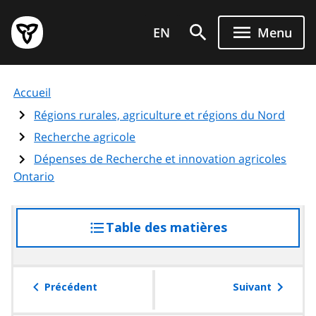
Aller
Page
au
EN
Menu
d'accueil
contenu
du
principal
gouvernement
Accueil
de
l'Ontario
Régions rurales, agriculture et régions du Nord
Recherche agricole
Dépenses de Recherche et innovation agricoles
Ontario
Table des matières
accéder
à
la
table
Précédent
Suivant
des