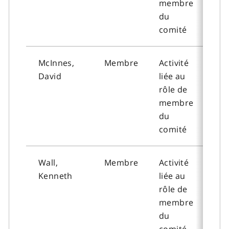
membre
du
comité
McInnes,
Membre
Activité
202
David
liée au
09-
rôle de
membre
du
comité
Wall,
Membre
Activité
202
Kenneth
liée au
09-
rôle de
membre
du