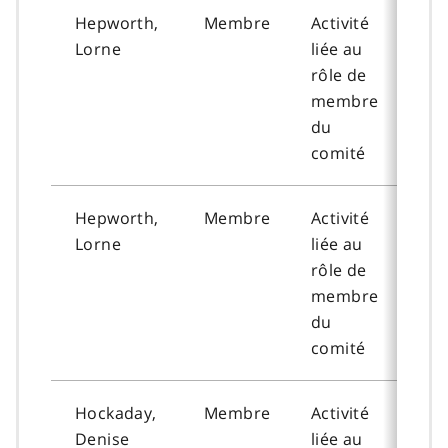
Hepworth,
Membre
Activité
202
Lorne
liée au
10-
rôle de
membre
du
comité
Hepworth,
Membre
Activité
202
Lorne
liée au
02-
rôle de
membre
du
comité
Hockaday,
Membre
Activité
202
Denise
liée au
09-