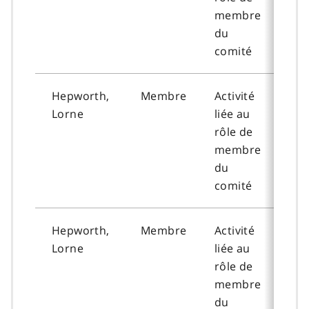
membre
du
comité
Hepworth,
Membre
Activité
202
Lorne
liée au
12-
rôle de
membre
du
comité
Hepworth,
Membre
Activité
202
Lorne
liée au
05-
rôle de
membre
du