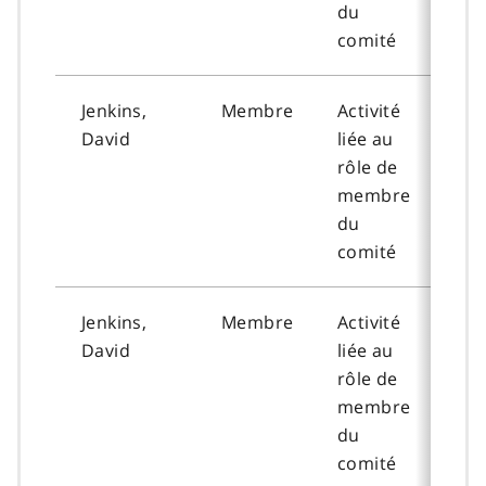
du
comité
Jenkins,
Membre
Activité
202
David
liée au
09-
rôle de
membre
du
comité
Jenkins,
Membre
Activité
202
David
liée au
02-
rôle de
membre
du
comité