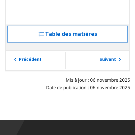
Table des matières
accéder
à
la
table
Précédent
Suivant
des
matières
Mis à jour : 06 novembre 2025
Date de publication : 06 novembre 2025