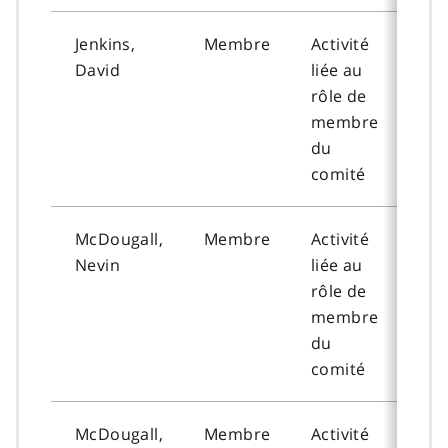
Jenkins,
Membre
Activité
202
David
liée au
09-
rôle de
membre
du
comité
McDougall,
Membre
Activité
202
Nevin
liée au
06-
rôle de
membre
du
comité
McDougall,
Membre
Activité
202