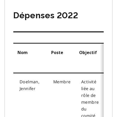
matières
Dépenses 2022
Nom
Poste
Objectif
Dat
de
déb
Doelman,
Membre
Activité
202
Jennifer
liée au
06-
rôle de
membre
du
comité