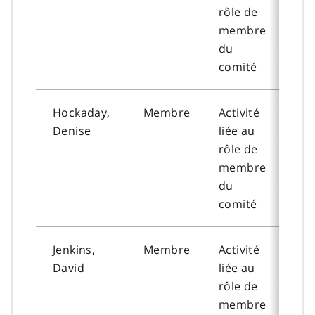
rôle de
membre
du
comité
Hockaday,
Membre
Activité
202
Denise
liée au
02-
rôle de
membre
du
comité
Jenkins,
Membre
Activité
202
David
liée au
06-
rôle de
membre