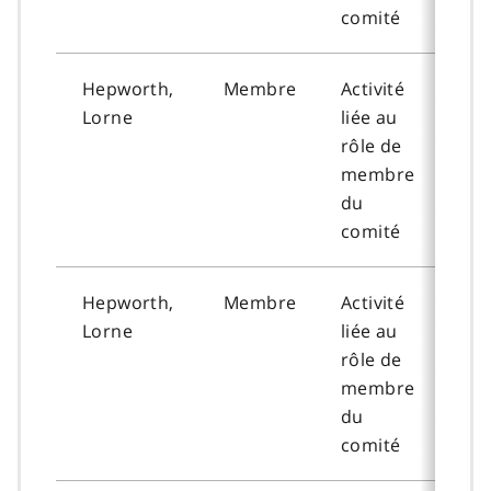
comité
Hepworth,
Membre
Activité
202
Lorne
liée au
06-
rôle de
membre
du
comité
Hepworth,
Membre
Activité
202
Lorne
liée au
07-
rôle de
membre
du
comité