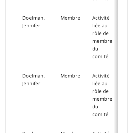
Doelman,
Membre
Activité
202
Jennifer
liée au
09-
rôle de
membre
du
comité
Doelman,
Membre
Activité
202
Jennifer
liée au
09-
rôle de
membre
du
comité