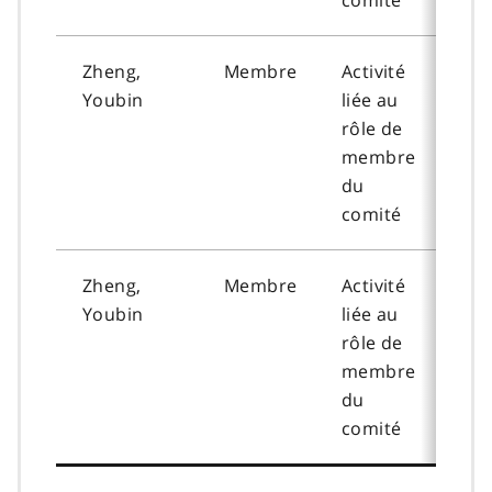
comité
Zheng,
Membre
Activité
202
Youbin
liée au
09-
rôle de
membre
du
comité
Zheng,
Membre
Activité
202
Youbin
liée au
02-
rôle de
membre
du
comité