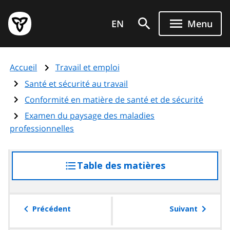
Aller
Page
au
EN
Menu
d'accueil
contenu
du
principal
gouvernement
Accueil
Travail et emploi
de
l'Ontario
Santé et sécurité au travail
Conformité en matière de santé et de sécurité
Examen du paysage des maladies
professionnelles
Table des matières
accéder
à
la
table
Précédent
Suivant
des