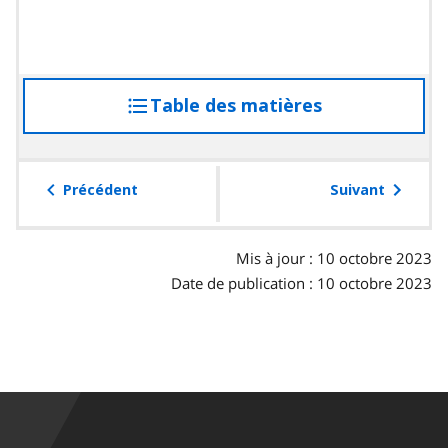
Table des matières
accéder
à
la
table
Précédent
Suivant
des
matières
Mis à jour : 10 octobre 2023
Date de publication : 10 octobre 2023