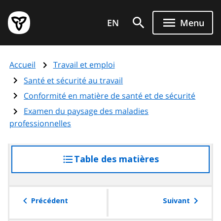
Aller
Page
au
EN
Menu
d'accueil
contenu
du
principal
gouvernement
Accueil
Travail et emploi
de
l'Ontario
Santé et sécurité au travail
Conformité en matière de santé et de sécurité
Examen du paysage des maladies
professionnelles
Table des matières
accéder
à
la
table
Précédent
Suivant
des