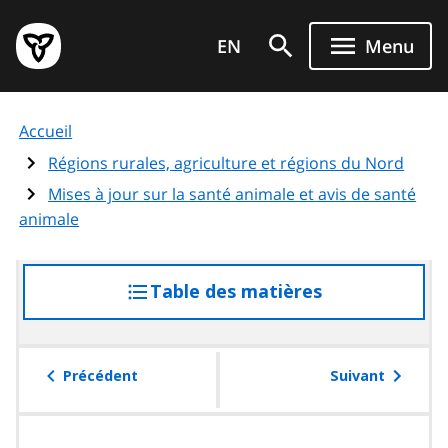
Aller
Page
au
EN
Menu
d'accueil
contenu
du
principal
gouvernement
Accueil
de
l'Ontario
Régions rurales, agriculture et régions du Nord
Mises à jour sur la santé animale et avis de santé
animale
Table des matières
accéder
à
la
table
Précédent
Suivant
des
matières