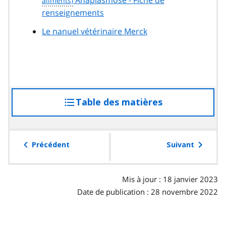
renseignements
Le nanuel vétérinaire Merck
Table des matières
accéder
à
la
table
Précédent
Suivant
des
matières
Mis à jour : 18 janvier 2023
Date de publication : 28 novembre 2022