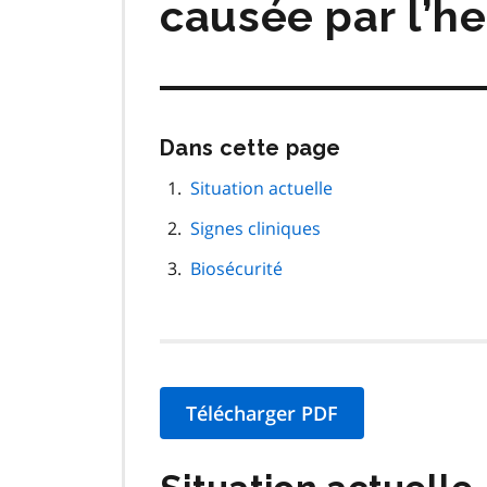
causée par l’h
Passer
Dans cette page
cette
navigation
Situation actuelle
de
Signes cliniques
page
Biosécurité
Télécharger PDF