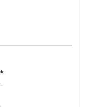
 de
ns