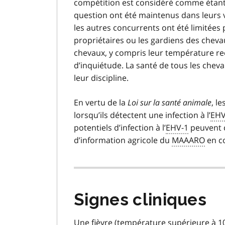
compétition est considéré comme étant f
question ont été maintenus dans leurs v
les autres concurrents ont été limitées
propriétaires ou les gardiens des chevau
chevaux, y compris leur température re
d’inquiétude. La santé de tous les che
leur discipline.
En vertu de la
Loi sur la santé animale
, l
lorsqu’ils détectent une infection à l’
EHV
potentiels d’infection à l’
EHV-1
peuvent 
d’information agricole du
MAAARO
en c
Signes cliniques
Une fièvre (température supérieure à 1