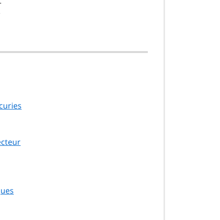
t
e
curies
ecteur
ques