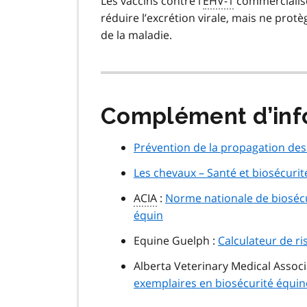
Les vaccins contre l’
EHV-1
commercialisé
réduire l’excrétion virale, mais ne pro
de la maladie.
Complément d’inf
Prévention de la propagation des
Les chevaux – Santé et biosécurit
ACIA
:
Norme nationale de biosécu
équin
Equine Guelph :
Calculateur de r
Alberta Veterinary Medical Associ
exemplaires en biosécurité équin