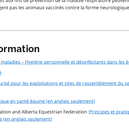
s aux fins de prévention de la maladie respiratoire peuven
tègent pas les animaux vaccinés contre la forme neurologiqu
ormation
 maladies – Hygiène personnelle et désinfectants dans les é
é
rité pour les exploitations et sites de rassemblement du s
isque en santé équine (en anglais seulement)
ation and Alberta Equestrian Federation :
Principes et prati
e (en anglais seulement)