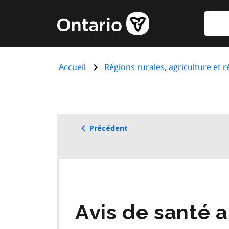
Aller
Reche
Page
au
d'accueil
contenu
du
principal
gouvernement
Accueil
Régions rurales, agriculture et 
de
l'Ontario
Précédent
Avis de santé 