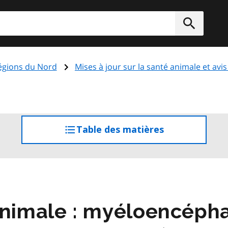
rcher
Soumett
régions du Nord
Mises à jour sur la santé animale et avi
Table des matières
accéder
à
la
table
des
matières
animale : myéloencéph