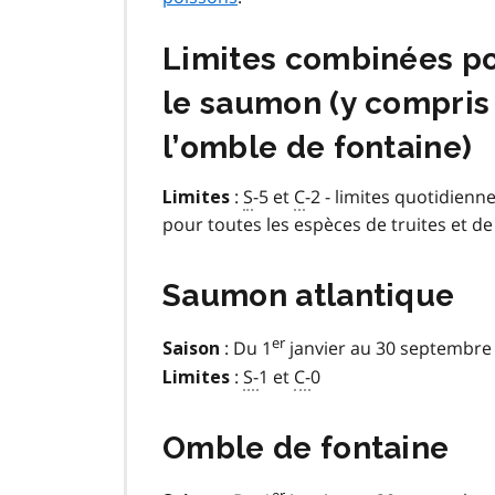
Limites combinées pou
le saumon (y compris 
l’omble de fontaine)
:
S
-5 et
C
-2 - limites quotidienn
Limites
pour toutes les espèces de truites et 
Saumon atlantique
er
: Du 1
janvier au 30 sept
Saison
:
S-
1 et
C-
0
Limites
Omble de fontaine
er