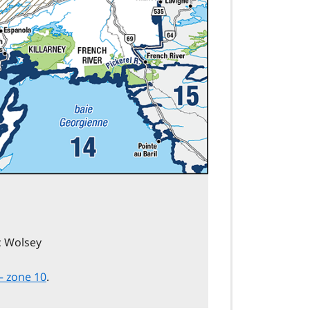
ac Wolsey
 – zone 10
.