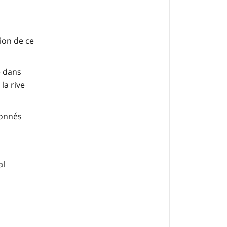
ion de ce
e dans
la rive
ionnés
al