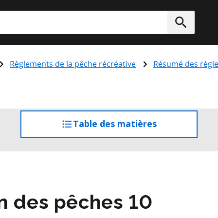
rcher
Soumett
Règlements de la pêche récréative
Résumé des règle
Table des matières
accéder
à
la
table
des
matières
n des pêches 10