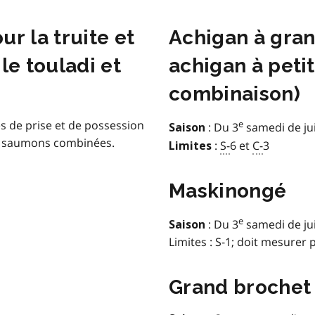
r la truite et
Achigan à gra
le touladi et
achigan à peti
combinaison)
es de prise et de possession
e
: Du 3
samedi de 
Saison
de saumons combinées.
:
S-
6 et
C-
3
Limites
Maskinongé
embre
e
: Du 3
samedi de 
Saison
Limites : S-1; doit mesurer 
Grand brochet