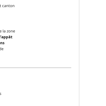
et canton
e la zone
d’appât
ons
de
s