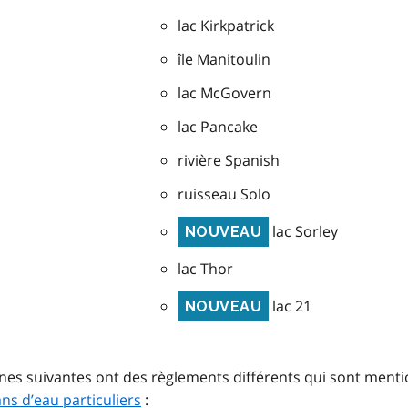
lac Kirkpatrick
île Manitoulin
lac McGovern
lac Pancake
rivière Spanish
ruisseau Solo
lac Sorley
NOUVEAU
lac Thor
lac 21
NOUVEAU
zones suivantes ont des règlements différents qui sont ment
ns d’eau particuliers
: