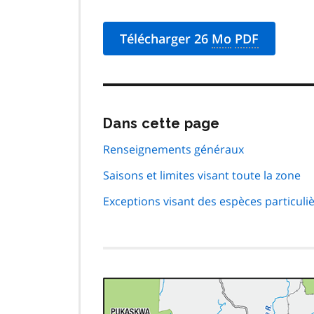
Télécharger 26
Mo
PDF
Passer
Dans cette page
cette
navigation
Renseignements généraux
de
Saisons et limites visant toute la zone
page
Exceptions visant des espèces particuli
Image